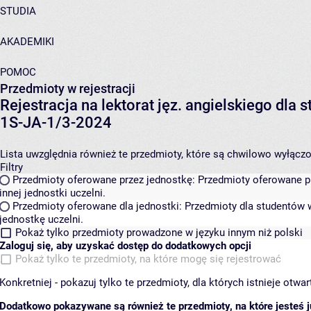
STUDIA
AKADEMIKI
POMOC
Przedmioty w rejestracji
Rejestracja na lektorat jęz. angielskiego dla
1S-JA-1/3-2024
Lista uwzględnia również te przedmioty, które są chwilowo wyłączone
Filtry
Przedmioty oferowane przez jednostkę:
Przedmioty oferowane pr
innej jednostki uczelni.
Przedmioty oferowane dla jednostki:
Przedmioty dla studentów w
jednostkę uczelni.
Pokaż tylko przedmioty prowadzone w języku innym niż polski
Zaloguj się, aby uzyskać dostęp do dodatkowych opcji
Pokaż tylko te przedmioty, na które mogę się rejestrować
Konkretniej - pokazuj tylko te przedmioty, dla których istnieje otw
Dodatkowo pokazywane są również te przedmioty, na które jesteś ju