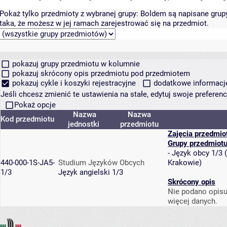
Pokaż tylko przedmioty z wybranej grupy:
Boldem są napisane grupy 
taka, że możesz w jej ramach zarejestrować się na przedmiot.
pokazuj grupy przedmiotu w kolumnie
pokazuj skrócony opis przedmiotu pod przedmiotem
pokazuj cykle i koszyki rejestracyjne
dodatkowe informacje 
Jeśli chcesz zmienić te ustawienia na stałe, edytuj swoje prefere
Pokaż opcje
Nazwa
Nazwa
Kod przedmiotu
jednostki
przedmiotu
Zajęcia przedmio
Grupy przedmiot
-
Język obcy 1/3
(
440-000-1S-JA5-
Studium Języków Obcych
Krakowie
)
1/3
Język angielski 1/3
Skrócony opis
Nie podano opisu
więcej danych.