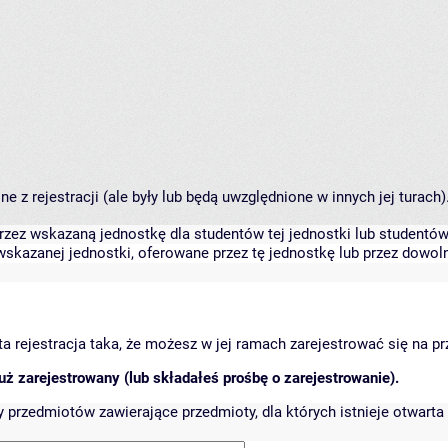
 z rejestracji (ale były lub będą uwzględnione w innych jej turach)
zez wskazaną jednostkę dla studentów tej jednostki lub studentów 
skazanej jednostki, oferowane przez tę jednostkę lub przez dowoln
arta rejestracja taka, że możesz w jej ramach zarejestrować się na p
ż zarejestrowany (lub składałeś prośbę o zarejestrowanie).
przedmiotów zawierające przedmioty, dla których istnieje otwarta 