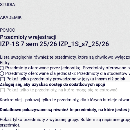
STUDIA
AKADEMIKI
POMOC
Przedmioty w rejestracji
IZP-1S 7 sem 25/26 IZP_1S_s7_25/26
Lista uwzględnia również te przedmioty, które są chwilowo wyłączone
Filtry
Przedmioty oferowane przez jednostkę:
Przedmioty oferowane pr
Przedmioty oferowane dla jednostki:
Przedmioty dla studentów w
Pokaż tylko przedmioty prowadzone w języku innym niż polski
Zaloguj się, aby uzyskać dostęp do dodatkowych opcji
Pokaż tylko te przedmioty, na które mogę się rejestrować
Konkretniej - pokazuj tylko te przedmioty, dla których istnieje otw
Dodatkowo pokazywane są również te przedmioty, na które jesteś ju
Pokaż tylko przedmioty z wybranej grupy:
Boldem są napisane grupy 
przedmiot.