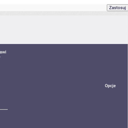
awi
y
Opcje