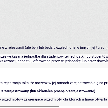
 z rejestracji (ale były lub będą uwzględnione w innych jej turach)
zez wskazaną jednostkę dla studentów tej jednostki lub studentów 
skazanej jednostki, oferowane przez tę jednostkę lub przez dowoln
arta rejestracja taka, że możesz w jej ramach zarejestrować się na p
ż zarejestrowany (lub składałeś prośbę o zarejestrowanie).
przedmiotów zawierające przedmioty, dla których istnieje otwarta 