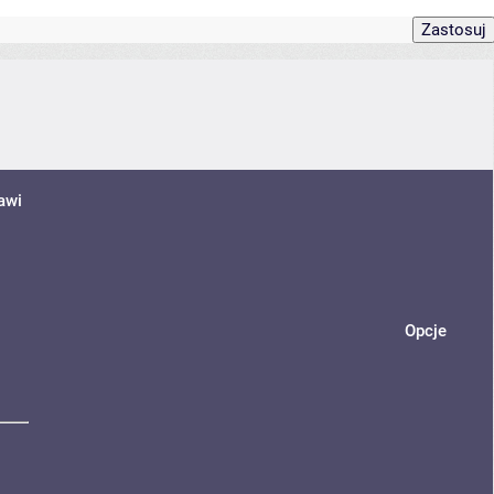
awi
Opcje