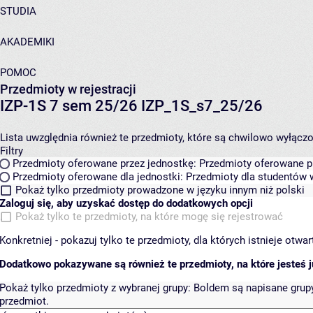
STUDIA
AKADEMIKI
POMOC
Przedmioty w rejestracji
IZP-1S 7 sem 25/26 IZP_1S_s7_25/26
Lista uwzględnia również te przedmioty, które są chwilowo wyłączone
Filtry
Przedmioty oferowane przez jednostkę:
Przedmioty oferowane pr
Przedmioty oferowane dla jednostki:
Przedmioty dla studentów w
Pokaż tylko przedmioty prowadzone w języku innym niż polski
Zaloguj się, aby uzyskać dostęp do dodatkowych opcji
Pokaż tylko te przedmioty, na które mogę się rejestrować
Konkretniej - pokazuj tylko te przedmioty, dla których istnieje otw
Dodatkowo pokazywane są również te przedmioty, na które jesteś ju
Pokaż tylko przedmioty z wybranej grupy:
Boldem są napisane grupy 
przedmiot.