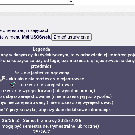
o rejestracji i zajęciach
ncje w menu
Mój USOSweb
.
Legenda
dzony w danym cyklu dydaktycznym, to w odpowiedniej komórce poj
. Ikona koszyka zależy od tego, czy możesz się rejestrować na dany
przedmiot.
- nie jesteś zalogowany
- aktualnie nie możesz się rejestrować
- możesz się zarejestrować
możesz się wyrejestrować (lub wycofać prośbę)
prośbę o zarejestrowanie (i nie możesz jej już wycofać)
myślnie zarejestrowany (i nie możesz się wyrejestrować)
onę "i" przy koszyku, aby uzyskać dodatkowe informacje.
25/26-Z
- Semestr zimowy 2025/2026
a mogą być semestralne, trymestralne lub roczne)
25/26-Z