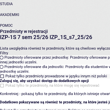
STUDIA
AKADEMIKI
POMOC
Przedmioty w rejestracji
IZP-1S 7 sem 25/26 IZP_1S_s7_25/26
Lista uwzględnia również te przedmioty, które są chwilowo wyłączone
Filtry
Przedmioty oferowane przez jednostkę:
Przedmioty oferowane pr
innej jednostki uczelni.
Przedmioty oferowane dla jednostki:
Przedmioty dla studentów w
jednostkę uczelni.
Pokaż tylko przedmioty prowadzone w języku innym niż polski
Zaloguj się, aby uzyskać dostęp do dodatkowych opcji
Pokaż tylko te przedmioty, na które mogę się rejestrować
Konkretniej - pokazuj tylko te przedmioty, dla których istnieje otw
Dodatkowo pokazywane są również te przedmioty, na które jesteś ju