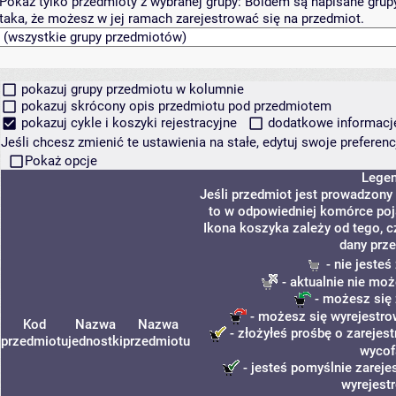
Pokaż tylko przedmioty z wybranej grupy:
Boldem są napisane grupy 
taka, że możesz w jej ramach zarejestrować się na przedmiot.
pokazuj grupy przedmiotu w kolumnie
pokazuj skrócony opis przedmiotu pod przedmiotem
pokazuj cykle i koszyki rejestracyjne
dodatkowe informacje 
Jeśli chcesz zmienić te ustawienia na stałe, edytuj swoje prefere
Pokaż opcje
Lege
Jeśli przedmiot jest prowadzony
to w odpowiedniej komórce poja
Ikona koszyka zależy od tego, c
dany prze
- nie jeste
- aktualnie nie moż
- możesz się 
- możesz się wyrejestro
Kod
Nazwa
Nazwa
- złożyłeś prośbę o zarejest
przedmiotu
jednostki
przedmiotu
wycof
- jesteś pomyślnie zareje
wyrejest