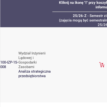
Kliknij na ikonę "i" przy kos
informa
25/26-Z
- Semestr 
(zajęcia mogą być semestralne
25/2
Wydział Inżynierii
Lądowej i
100-IZP-1S-
Gospodarki
008
Zasobami
Analiza strategiczna
przedsiębiorstwa