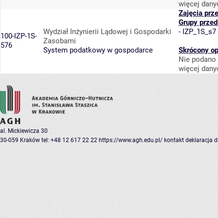
więcej dany
Zajęcia prz
Grupy prze
Wydział Inżynierii Lądowej i Gospodarki
-
IZP_1S_s7
100-IZP-1S-
Zasobami
576
System podatkowy w gospodarce
Skrócony op
Nie podano 
więcej dany
al. Mickiewicza 30
30-059 Kraków
tel: +48 12 617 22 22
https://www.agh.edu.pl/
kontakt
deklaracja 