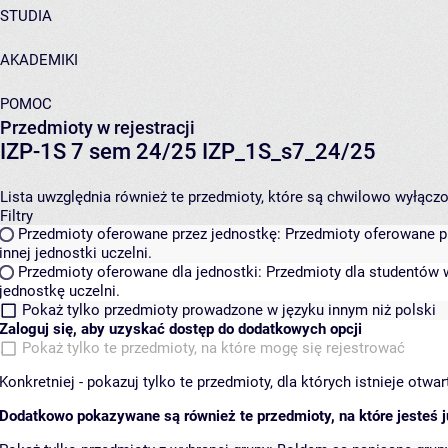
STUDIA
AKADEMIKI
POMOC
Przedmioty w rejestracji
IZP-1S 7 sem 24/25 IZP_1S_s7_24/25
Lista uwzględnia również te przedmioty, które są chwilowo wyłączone
Filtry
Przedmioty oferowane przez jednostkę:
Przedmioty oferowane pr
innej jednostki uczelni.
Przedmioty oferowane dla jednostki:
Przedmioty dla studentów w
jednostkę uczelni.
Pokaż tylko przedmioty prowadzone w języku innym niż polski
Zaloguj się, aby uzyskać dostęp do dodatkowych opcji
Pokaż tylko te przedmioty, na które mogę się rejestrować
Konkretniej - pokazuj tylko te przedmioty, dla których istnieje otw
Dodatkowo pokazywane są również te przedmioty, na które jesteś ju