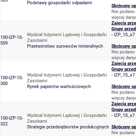
526
Podstawy gospodarki odpadami
Skrócony op
Nie podano 
więcej dany
Zajęcia prz
Grupy prze
Wydział Inżynierii Lądowej i Gospodarki
-
IZP_1S_s7
100-IZP-1S-
Zasobami
559
Przetwórstwo surowców mineralnych
Skrócony op
Nie podano 
więcej dany
Zajęcia prz
Grupy prze
Wydział Inżynierii Lądowej i Gospodarki
-
IZP_1S_s7
100-IZP-1S-
Zasobami
300
Rynek papierów wartościowych
Skrócony op
Nie podano 
więcej dany
Zajęcia prz
Grupy prze
Wydział Inżynierii Lądowej i Gospodarki
-
IZP_1S_s7
100-IZP-1S-
Zasobami
322
Strategie przedsiębiorstw produkcyjnych
Skrócony op
Nie podano 