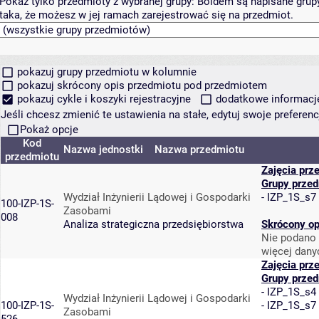
Pokaż tylko przedmioty z wybranej grupy:
Boldem są napisane grupy 
taka, że możesz w jej ramach zarejestrować się na przedmiot.
pokazuj grupy przedmiotu w kolumnie
pokazuj skrócony opis przedmiotu pod przedmiotem
pokazuj cykle i koszyki rejestracyjne
dodatkowe informacje 
Jeśli chcesz zmienić te ustawienia na stałe, edytuj swoje prefere
Pokaż opcje
Kod
Nazwa jednostki
Nazwa przedmiotu
przedmiotu
Zajęcia prz
Grupy prze
Wydział Inżynierii Lądowej i Gospodarki
-
IZP_1S_s7
100-IZP-1S-
Zasobami
008
Analiza strategiczna przedsiębiorstwa
Skrócony op
Nie podano 
więcej dany
Zajęcia prz
Grupy prze
-
IZP_1S_s4
Wydział Inżynierii Lądowej i Gospodarki
100-IZP-1S-
-
IZP_1S_s7
Zasobami