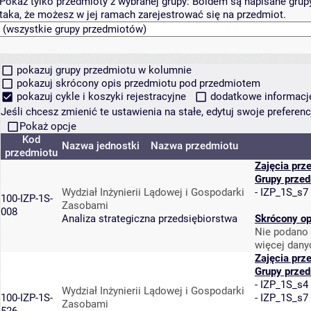
Pokaż tylko przedmioty z wybranej grupy:
Boldem są napisane grupy 
taka, że możesz w jej ramach zarejestrować się na przedmiot.
pokazuj grupy przedmiotu w kolumnie
pokazuj skrócony opis przedmiotu pod przedmiotem
pokazuj cykle i koszyki rejestracyjne
dodatkowe informacje 
Jeśli chcesz zmienić te ustawienia na stałe, edytuj swoje prefere
Pokaż opcje
Kod
Nazwa jednostki
Nazwa przedmiotu
przedmiotu
Zajęcia prz
Grupy prze
Wydział Inżynierii Lądowej i Gospodarki
-
IZP_1S_s7
100-IZP-1S-
Zasobami
008
Analiza strategiczna przedsiębiorstwa
Skrócony op
Nie podano 
więcej dany
Zajęcia prz
Grupy prze
-
IZP_1S_s4
Wydział Inżynierii Lądowej i Gospodarki
100-IZP-1S-
-
IZP_1S_s7
Zasobami