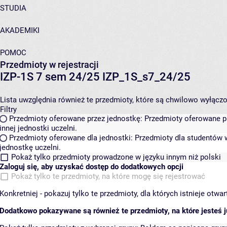
STUDIA
AKADEMIKI
POMOC
Przedmioty w rejestracji
IZP-1S 7 sem 24/25 IZP_1S_s7_24/25
Lista uwzględnia również te przedmioty, które są chwilowo wyłączone
Filtry
Przedmioty oferowane przez jednostkę:
Przedmioty oferowane pr
innej jednostki uczelni.
Przedmioty oferowane dla jednostki:
Przedmioty dla studentów w
jednostkę uczelni.
Pokaż tylko przedmioty prowadzone w języku innym niż polski
Zaloguj się, aby uzyskać dostęp do dodatkowych opcji
Pokaż tylko te przedmioty, na które mogę się rejestrować
Konkretniej - pokazuj tylko te przedmioty, dla których istnieje otw
Dodatkowo pokazywane są również te przedmioty, na które jesteś ju