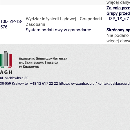
więcej dany
Zajęcia prz
Grupy prze
Wydział Inżynierii Lądowej i Gospodarki
-
IZP_1S_s7
100-IZP-1S-
Zasobami
576
System podatkowy w gospodarce
Skrócony op
Nie podano 
więcej dany
al. Mickiewicza 30
30-059 Kraków
tel: +48 12 617 22 22
https://www.agh.edu.pl/
kontakt
deklaracja 