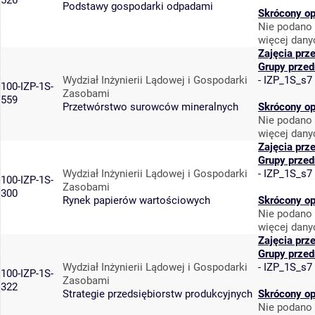
526
Podstawy gospodarki odpadami
Skrócony op
Nie podano 
więcej dany
Zajęcia prz
Grupy prze
Wydział Inżynierii Lądowej i Gospodarki
-
IZP_1S_s7
100-IZP-1S-
Zasobami
559
Przetwórstwo surowców mineralnych
Skrócony op
Nie podano 
więcej dany
Zajęcia prz
Grupy prze
Wydział Inżynierii Lądowej i Gospodarki
-
IZP_1S_s7
100-IZP-1S-
Zasobami
300
Rynek papierów wartościowych
Skrócony op
Nie podano 
więcej dany
Zajęcia prz
Grupy prze
Wydział Inżynierii Lądowej i Gospodarki
-
IZP_1S_s7
100-IZP-1S-
Zasobami
322
Strategie przedsiębiorstw produkcyjnych
Skrócony op
Nie podano 