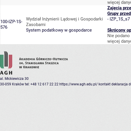
więcej dany
Zajęcia prz
Grupy prze
Wydział Inżynierii Lądowej i Gospodarki
-
IZP_1S_s7
100-IZP-1S-
Zasobami
576
System podatkowy w gospodarce
Skrócony op
Nie podano 
więcej dany
al. Mickiewicza 30
30-059 Kraków
tel: +48 12 617 22 22
https://www.agh.edu.pl/
kontakt
deklaracja 