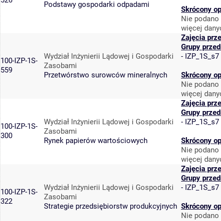
526
Podstawy gospodarki odpadami
Skrócony op
Nie podano 
więcej dany
Zajęcia prz
Grupy prze
Wydział Inżynierii Lądowej i Gospodarki
-
IZP_1S_s7
100-IZP-1S-
Zasobami
559
Przetwórstwo surowców mineralnych
Skrócony op
Nie podano 
więcej dany
Zajęcia prz
Grupy prze
Wydział Inżynierii Lądowej i Gospodarki
-
IZP_1S_s7
100-IZP-1S-
Zasobami
300
Rynek papierów wartościowych
Skrócony op
Nie podano 
więcej dany
Zajęcia prz
Grupy prze
Wydział Inżynierii Lądowej i Gospodarki
-
IZP_1S_s7
100-IZP-1S-
Zasobami
322
Strategie przedsiębiorstw produkcyjnych
Skrócony op
Nie podano 