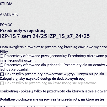
STUDIA
AKADEMIKI
POMOC
Przedmioty w rejestracji
IZP-1S 7 sem 24/25 IZP_1S_s7_24/25
Lista uwzględnia również te przedmioty, które są chwilowo wyłączone
Filtry
Przedmioty oferowane przez jednostkę:
Przedmioty oferowane pr
innej jednostki uczelni.
Przedmioty oferowane dla jednostki:
Przedmioty dla studentów w
jednostkę uczelni.
Pokaż tylko przedmioty prowadzone w języku innym niż polski
Zaloguj się, aby uzyskać dostęp do dodatkowych opcji
Pokaż tylko te przedmioty, na które mogę się rejestrować
Konkretniej - pokazuj tylko te przedmioty, dla których istnieje otw
Dodatkowo pokazywane są również te przedmioty, na które jesteś ju