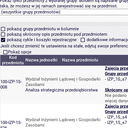
Pokaż tylko przedmioty z wybranej grupy:
Boldem są napisane grupy 
taka, że możesz w jej ramach zarejestrować się na przedmiot.
pokazuj grupy przedmiotu w kolumnie
pokazuj skrócony opis przedmiotu pod przedmiotem
pokazuj cykle i koszyki rejestracyjne
dodatkowe informacje 
Jeśli chcesz zmienić te ustawienia na stałe, edytuj swoje prefere
Pokaż opcje
Kod
Nazwa jednostki
Nazwa przedmiotu
przedmiotu
Zajęcia prz
Grupy prze
Wydział Inżynierii Lądowej i Gospodarki
-
IZP_1S_s7
100-IZP-1S-
Zasobami
008
Analiza strategiczna przedsiębiorstwa
Skrócony op
Nie podano 
więcej dany
Zajęcia prz
Grupy prze
-
IZP_1S_s4
Wydział Inżynierii Lądowej i Gospodarki
100-IZP-1S-
-
IZP_1S_s7
Zasobami