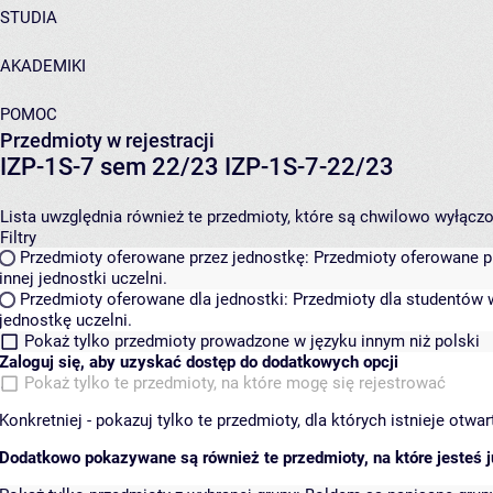
STUDIA
AKADEMIKI
POMOC
Przedmioty w rejestracji
IZP-1S-7 sem 22/23 IZP-1S-7-22/23
Lista uwzględnia również te przedmioty, które są chwilowo wyłączone
Filtry
Przedmioty oferowane przez jednostkę:
Przedmioty oferowane pr
innej jednostki uczelni.
Przedmioty oferowane dla jednostki:
Przedmioty dla studentów w
jednostkę uczelni.
Pokaż tylko przedmioty prowadzone w języku innym niż polski
Zaloguj się, aby uzyskać dostęp do dodatkowych opcji
Pokaż tylko te przedmioty, na które mogę się rejestrować
Konkretniej - pokazuj tylko te przedmioty, dla których istnieje otw
Dodatkowo pokazywane są również te przedmioty, na które jesteś ju