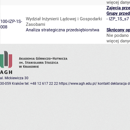
więcej dany
Zajęcia prz
Grupy prze
Wydział Inżynierii Lądowej i Gospodarki
-
IZP_1S_s7
100-IZP-1S-
Zasobami
008
Analiza strategiczna przedsiębiorstwa
Skrócony op
Nie podano 
więcej dany
al. Mickiewicza 30
30-059 Kraków
tel: +48 12 617 22 22
https://www.agh.edu.pl/
kontakt
deklaracja 