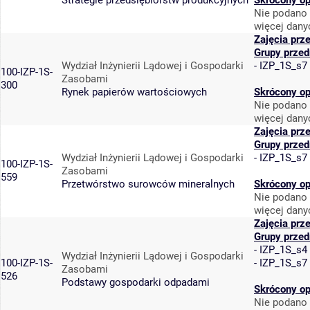
Strategie przedsiębiorstw produkcyjnych
Skrócony op
Nie podano 
więcej dany
Zajęcia prz
Grupy prze
Wydział Inżynierii Lądowej i Gospodarki
-
IZP_1S_s7
100-IZP-1S-
Zasobami
300
Rynek papierów wartościowych
Skrócony op
Nie podano 
więcej dany
Zajęcia prz
Grupy prze
Wydział Inżynierii Lądowej i Gospodarki
-
IZP_1S_s7
100-IZP-1S-
Zasobami
559
Przetwórstwo surowców mineralnych
Skrócony op
Nie podano 
więcej dany
Zajęcia prz
Grupy prze
-
IZP_1S_s4
Wydział Inżynierii Lądowej i Gospodarki
100-IZP-1S-
-
IZP_1S_s7
Zasobami
526
Podstawy gospodarki odpadami
Skrócony op
Nie podano 