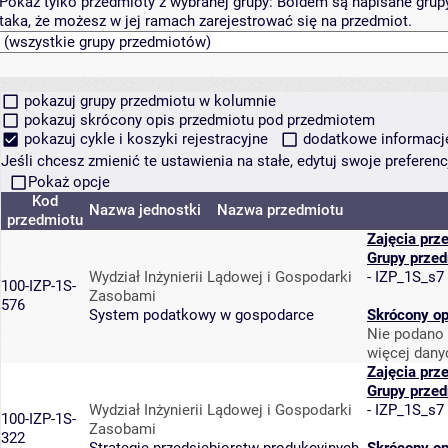
Pokaż tylko przedmioty z wybranej grupy:
Boldem są napisane grupy 
taka, że możesz w jej ramach zarejestrować się na przedmiot.
pokazuj grupy przedmiotu w kolumnie
pokazuj skrócony opis przedmiotu pod przedmiotem
pokazuj cykle i koszyki rejestracyjne
dodatkowe informacje 
Jeśli chcesz zmienić te ustawienia na stałe, edytuj swoje prefere
Pokaż opcje
Kod
Nazwa jednostki
Nazwa przedmiotu
przedmiotu
Zajęcia prz
Grupy prze
Wydział Inżynierii Lądowej i Gospodarki
-
IZP_1S_s7
100-IZP-1S-
Zasobami
576
System podatkowy w gospodarce
Skrócony op
Nie podano 
więcej dany
Zajęcia prz
Grupy prze
Wydział Inżynierii Lądowej i Gospodarki
-
IZP_1S_s7
100-IZP-1S-
Zasobami
322