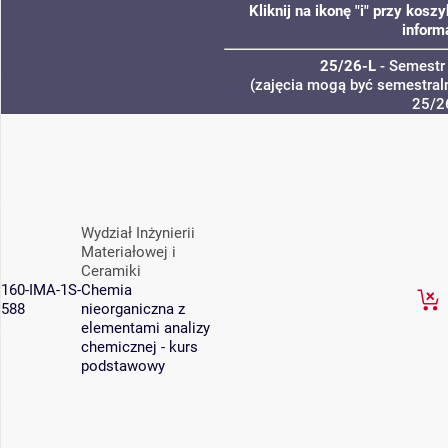
Kliknij na ikonę "i" przy kos
inform
25/26-L
- Semestr
(zajęcia mogą być semestraln
25/2
Wydział Inżynierii
Materiałowej i
Ceramiki
160-IMA-1S-
Chemia
588
nieorganiczna z
elementami analizy
chemicznej - kurs
podstawowy