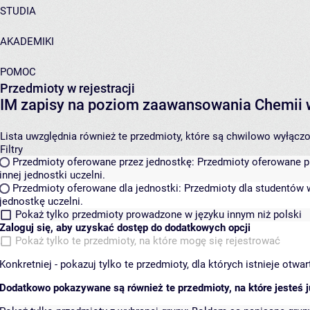
STUDIA
AKADEMIKI
POMOC
Przedmioty w rejestracji
IM zapisy na poziom zaawansowania Chemii 
Lista uwzględnia również te przedmioty, które są chwilowo wyłączone
Filtry
Przedmioty oferowane przez jednostkę:
Przedmioty oferowane pr
innej jednostki uczelni.
Przedmioty oferowane dla jednostki:
Przedmioty dla studentów w
jednostkę uczelni.
Pokaż tylko przedmioty prowadzone w języku innym niż polski
Zaloguj się, aby uzyskać dostęp do dodatkowych opcji
Pokaż tylko te przedmioty, na które mogę się rejestrować
Konkretniej - pokazuj tylko te przedmioty, dla których istnieje otw
Dodatkowo pokazywane są również te przedmioty, na które jesteś ju