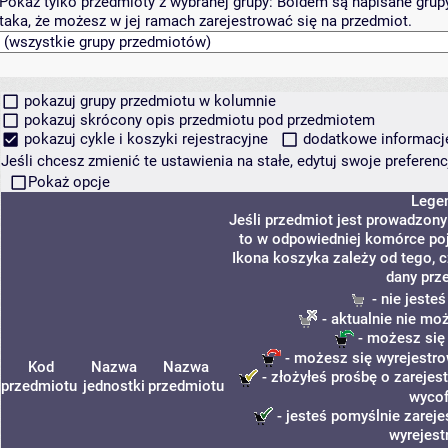
Pokaż tylko przedmioty z wybranej grupy:
Boldem są napisane grupy 
taka, że możesz w jej ramach zarejestrować się na przedmiot.
pokazuj grupy przedmiotu w kolumnie
pokazuj skrócony opis przedmiotu pod przedmiotem
pokazuj cykle i koszyki rejestracyjne
dodatkowe informacje 
Jeśli chcesz zmienić te ustawienia na stałe, edytuj swoje prefere
Pokaż opcje
Lege
Jeśli przedmiot jest prowadzon
to w odpowiedniej komórce poja
Ikona koszyka zależy od tego, 
dany prz
- nie jeste
- aktualnie nie mo
- możesz się
- możesz się wyrejestro
Kod
Nazwa
Nazwa
- złożyłeś prośbę o zarejest
przedmiotu
jednostki
przedmiotu
wycof
- jesteś pomyślnie zareje
wyrejest