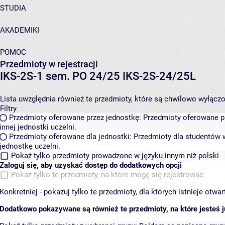
STUDIA
AKADEMIKI
POMOC
Przedmioty w rejestracji
IKS-2S-1 sem. PO 24/25 IKS-2S-24/25L
Lista uwzględnia również te przedmioty, które są chwilowo wyłączone
Filtry
Przedmioty oferowane przez jednostkę:
Przedmioty oferowane pr
innej jednostki uczelni.
Przedmioty oferowane dla jednostki:
Przedmioty dla studentów w
jednostkę uczelni.
Pokaż tylko przedmioty prowadzone w języku innym niż polski
Zaloguj się, aby uzyskać dostęp do dodatkowych opcji
Pokaż tylko te przedmioty, na które mogę się rejestrować
Konkretniej - pokazuj tylko te przedmioty, dla których istnieje otw
Dodatkowo pokazywane są również te przedmioty, na które jesteś ju