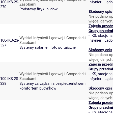
100-IKS-2S-
Inżynierii Lą
Zasobami
270
Podstawy fizyki budowli
Skrócony opis
Nie podano op
więcej danych
Zajęcia przed
Grupy przedmi
-
IKS, stacjona
Wydział Inżynierii Lądowej i Gospodarki
100-IKS-2S-
Inżynierii Lą
Zasobami
327
Systemy solarne i fotowoltaiczne
Skrócony opis
Nie podano op
więcej danych
Zajęcia przed
Grupy przedmi
Wydział Inżynierii Lądowej i Gospodarki
-
IKS, stacjona
100-IKS-2S-
Zasobami
Inżynierii Lą
328
Systemy zarządzania bezpieczeństwem i
komfortem budynków
Skrócony opis
Nie podano op
więcej danych
Zajęcia przed
Grupy przedmi
-
IKS, stacjona