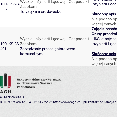
Wydział Inżynierii Lądowej i Gospodarki
100-IKS-2S-
Inżynierii Lą
Zasobami
355
Turystyka a środowisko
Skrócony opis
Nie podano op
więcej danych
Zajęcia przed
Grupy przedmi
Wydział Inżynierii Lądowej i Gospodarki
-
IKS, stacjona
100-IKS-2S-
Zasobami
Inżynierii Lą
401
Zarządzanie przedsiębiorstwem
komunalnym
Skrócony opis
Nie podano op
więcej danych
al. Mickiewicza 30
30-059 Kraków
tel: +48 12 617 22 22
https://www.agh.edu.pl/
kontakt
deklaracja 