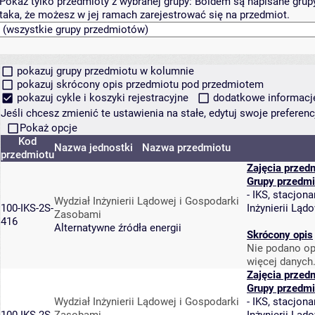
Pokaż tylko przedmioty z wybranej grupy:
Boldem są napisane grupy 
taka, że możesz w jej ramach zarejestrować się na przedmiot.
pokazuj grupy przedmiotu w kolumnie
pokazuj skrócony opis przedmiotu pod przedmiotem
pokazuj cykle i koszyki rejestracyjne
dodatkowe informacje 
Jeśli chcesz zmienić te ustawienia na stałe, edytuj swoje prefere
Pokaż opcje
Kod
Nazwa jednostki
Nazwa przedmiotu
przedmiotu
Zajęcia przed
Grupy przedmi
-
IKS, stacjona
Wydział Inżynierii Lądowej i Gospodarki
100-IKS-2S-
Inżynierii Lą
Zasobami
416
Alternatywne źródła energii
Skrócony opis
Nie podano op
więcej danych
Zajęcia przed
Grupy przedmi
Wydział Inżynierii Lądowej i Gospodarki
-
IKS, stacjona