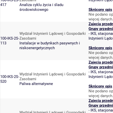
100-IKS-2S-
Zasobami
Inżynierii Lą
417
Analiza cyklu życia i śladu
środowiskowego
Skrócony opis
Nie podano op
więcej danych
Zajęcia przed
Grupy przedmi
Wydział Inżynierii Lądowej i Gospodarki
-
IKS, stacjona
100-IKS-2S-
Zasobami
Inżynierii Lą
113
Instalacje w budynkach pasywnych i
niskoenergetycznych
Skrócony opis
Nie podano op
więcej danych
Zajęcia przed
Grupy przedmi
-
IKS, stacjona
Wydział Inżynierii Lądowej i Gospodarki
100-IKS-2S-
Inżynierii Lą
Zasobami
520
Paliwa alternatywne
Skrócony opis
Nie podano op
więcej danych
Zajęcia przed
Grupy przedmi
-
IKS, stacjona
Wydział Inżynierii Lądowej i Gospodarki