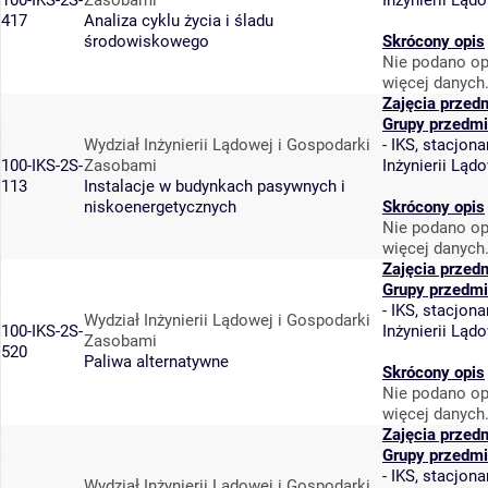
100-IKS-2S-
Zasobami
Inżynierii Lą
417
Analiza cyklu życia i śladu
środowiskowego
Skrócony opis
Nie podano op
więcej danych
Zajęcia przed
Grupy przedmi
Wydział Inżynierii Lądowej i Gospodarki
-
IKS, stacjona
100-IKS-2S-
Zasobami
Inżynierii Lą
113
Instalacje w budynkach pasywnych i
niskoenergetycznych
Skrócony opis
Nie podano op
więcej danych
Zajęcia przed
Grupy przedmi
-
IKS, stacjona
Wydział Inżynierii Lądowej i Gospodarki
100-IKS-2S-
Inżynierii Lą
Zasobami
520
Paliwa alternatywne
Skrócony opis
Nie podano op
więcej danych
Zajęcia przed
Grupy przedmi
-
IKS, stacjona
Wydział Inżynierii Lądowej i Gospodarki