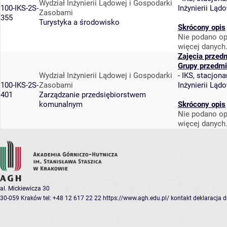
Wydział Inżynierii Lądowej i Gospodarki
100-IKS-2S-
Inżynierii Lą
Zasobami
355
Turystyka a środowisko
Skrócony opis
Nie podano op
więcej danych
Zajęcia przed
Grupy przedmi
Wydział Inżynierii Lądowej i Gospodarki
-
IKS, stacjona
100-IKS-2S-
Zasobami
Inżynierii Lą
401
Zarządzanie przedsiębiorstwem
komunalnym
Skrócony opis
Nie podano op
więcej danych
al. Mickiewicza 30
30-059 Kraków
tel: +48 12 617 22 22
https://www.agh.edu.pl/
kontakt
deklaracja 