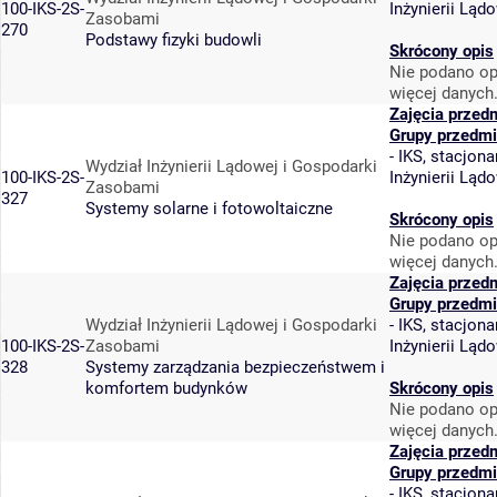
100-IKS-2S-
Inżynierii Lą
Zasobami
270
Podstawy fizyki budowli
Skrócony opis
Nie podano op
więcej danych
Zajęcia przed
Grupy przedmi
-
IKS, stacjona
Wydział Inżynierii Lądowej i Gospodarki
100-IKS-2S-
Inżynierii Lą
Zasobami
327
Systemy solarne i fotowoltaiczne
Skrócony opis
Nie podano op
więcej danych
Zajęcia przed
Grupy przedmi
Wydział Inżynierii Lądowej i Gospodarki
-
IKS, stacjona
100-IKS-2S-
Zasobami
Inżynierii Lą
328
Systemy zarządzania bezpieczeństwem i
komfortem budynków
Skrócony opis
Nie podano op
więcej danych
Zajęcia przed
Grupy przedmi
-
IKS, stacjona