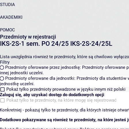
STUDIA
AKADEMIKI
POMOC
Przedmioty w rejestracji
IKS-2S-1 sem. PO 24/25 IKS-2S-24/25L
Lista uwzględnia również te przedmioty, które są chwilowo wyłączone
Filtry
Przedmioty oferowane przez jednostkę:
Przedmioty oferowane pr
innej jednostki uczelni.
Przedmioty oferowane dla jednostki:
Przedmioty dla studentów w
jednostkę uczelni.
Pokaż tylko przedmioty prowadzone w języku innym niż polski
Zaloguj się, aby uzyskać dostęp do dodatkowych opcji
Pokaż tylko te przedmioty, na które mogę się rejestrować
Konkretniej - pokazuj tylko te przedmioty, dla których istnieje otw
Dodatkowo pokazywane są również te przedmioty, na które jesteś ju