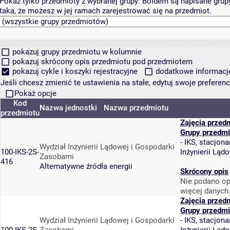
Pokaż tylko przedmioty z wybranej grupy:
Boldem są napisane grupy 
taka, że możesz w jej ramach zarejestrować się na przedmiot.
pokazuj grupy przedmiotu w kolumnie
pokazuj skrócony opis przedmiotu pod przedmiotem
pokazuj cykle i koszyki rejestracyjne
dodatkowe informacje 
Jeśli chcesz zmienić te ustawienia na stałe, edytuj swoje prefere
Pokaż opcje
Kod
Nazwa jednostki
Nazwa przedmiotu
przedmiotu
Zajęcia przed
Grupy przedmi
-
IKS, stacjona
Wydział Inżynierii Lądowej i Gospodarki
100-IKS-2S-
Inżynierii Lą
Zasobami
416
Alternatywne źródła energii
Skrócony opis
Nie podano op
więcej danych
Zajęcia przed
Grupy przedmi
Wydział Inżynierii Lądowej i Gospodarki
-
IKS, stacjona