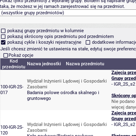
Pokaż tylko przedmioty z wybranej grupy:
Boldem są napisane grupy 
taka, że możesz w jej ramach zarejestrować się na przedmiot.
pokazuj grupy przedmiotu w kolumnie
pokazuj skrócony opis przedmiotu pod przedmiotem
pokazuj cykle i koszyki rejestracyjne
dodatkowe informacje 
Jeśli chcesz zmienić te ustawienia na stałe, edytuj swoje prefere
Pokaż opcje
Kod
Nazwa jednostki
Nazwa przedmiotu
przedmiotu
Zajęcia prz
Grupy prze
Wydział Inżynierii Lądowej i Gospodarki
-
IGR_2S_s2
100-IGR-2S-
Zasobami
017
Badania polowe ośrodka skalnego i
Skrócony op
gruntowego
Nie podano 
więcej dany
Zajęcia prz
Grupy prze
Wydział Inżynierii Lądowej i Gospodarki
-
IGR_2S_s2
100-IGR-2S-
Zasobami
120