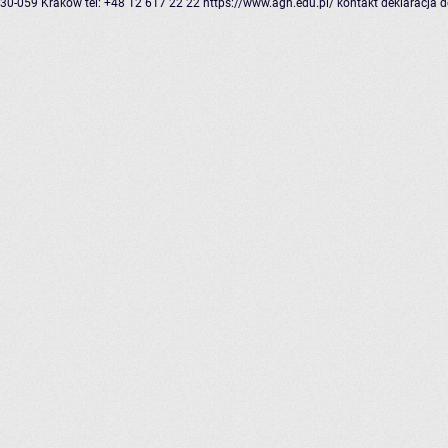
30-059 Kraków
tel: +48 12 617 22 22
https://www.agh.edu.pl/
kontakt
deklaracja 