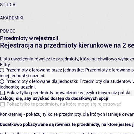
STUDIA
AKADEMIKI
POMOC
Przedmioty w rejestracji
Rejestracja na przedmioty kierunkowe na 2
Lista uwzględnia również te przedmioty, które są chwilowo wyłączone
Filtry
Przedmioty oferowane przez jednostkę:
Przedmioty oferowane pr
innej jednostki uczelni.
Przedmioty oferowane dla jednostki:
Przedmioty dla studentów w
jednostkę uczelni.
Pokaż tylko przedmioty prowadzone w języku innym niż polski
Zaloguj się, aby uzyskać dostęp do dodatkowych opcji
Pokaż tylko te przedmioty, na które mogę się rejestrować
Konkretniej - pokazuj tylko te przedmioty, dla których istnieje otw
Dodatkowo pokazywane są również te przedmioty, na które jesteś ju