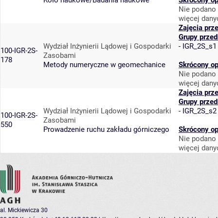
Koło naukowe/Badania naukowe
Skrócony op
Nie podano 
więcej dany
Zajęcia prz
Grupy prze
Wydział Inżynierii Lądowej i Gospodarki
-
IGR_2S_s1
100-IGR-2S-
Zasobami
178
Metody numeryczne w geomechanice
Skrócony op
Nie podano 
więcej dany
Zajęcia prz
Grupy prze
Wydział Inżynierii Lądowej i Gospodarki
-
IGR_2S_s2
100-IGR-2S-
Zasobami
550
Prowadzenie ruchu zakładu górniczego
Skrócony op
Nie podano 
więcej dany
al. Mickiewicza 30