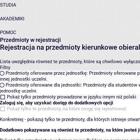
STUDIA
AKADEMIKI
POMOC
Przedmioty w rejestracji
Rejestracja na przedmioty kierunkowe obier
Lista uwzględnia również te przedmioty, które są chwilowo wyłączone
Filtry
Przedmioty oferowane przez jednostkę:
Przedmioty oferowane pr
innej jednostki uczelni.
Przedmioty oferowane dla jednostki:
Przedmioty dla studentów w
jednostkę uczelni.
Pokaż tylko przedmioty prowadzone w języku innym niż polski
Zaloguj się, aby uzyskać dostęp do dodatkowych opcji
Pokaż tylko te przedmioty, na które mogę się rejestrować
Konkretniej - pokazuj tylko te przedmioty, dla których istnieje otw
Dodatkowo pokazywane są również te przedmioty, na które jesteś ju