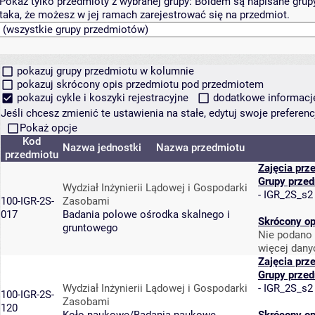
Pokaż tylko przedmioty z wybranej grupy:
Boldem są napisane grupy 
taka, że możesz w jej ramach zarejestrować się na przedmiot.
pokazuj grupy przedmiotu w kolumnie
pokazuj skrócony opis przedmiotu pod przedmiotem
pokazuj cykle i koszyki rejestracyjne
dodatkowe informacje 
Jeśli chcesz zmienić te ustawienia na stałe, edytuj swoje prefere
Pokaż opcje
Kod
Nazwa jednostki
Nazwa przedmiotu
przedmiotu
Zajęcia prz
Grupy prze
Wydział Inżynierii Lądowej i Gospodarki
-
IGR_2S_s2
100-IGR-2S-
Zasobami
017
Badania polowe ośrodka skalnego i
Skrócony op
gruntowego
Nie podano 
więcej dany
Zajęcia prz
Grupy prze
Wydział Inżynierii Lądowej i Gospodarki
-
IGR_2S_s2
100-IGR-2S-
Zasobami
120