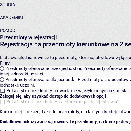
STUDIA
AKADEMIKI
POMOC
Przedmioty w rejestracji
Rejestracja na przedmioty kierunkowe na 2 
Lista uwzględnia również te przedmioty, które są chwilowo wyłączone
Filtry
Przedmioty oferowane przez jednostkę:
Przedmioty oferowane pr
innej jednostki uczelni.
Przedmioty oferowane dla jednostki:
Przedmioty dla studentów w
jednostkę uczelni.
Pokaż tylko przedmioty prowadzone w języku innym niż polski
Zaloguj się, aby uzyskać dostęp do dodatkowych opcji
Pokaż tylko te przedmioty, na które mogę się rejestrować
Konkretniej - pokazuj tylko te przedmioty, dla których istnieje otw
Dodatkowo pokazywane są również te przedmioty, na które jesteś ju