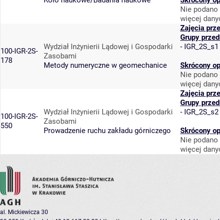
Koło naukowe/Badania naukowe
Skrócony op
Nie podano 
więcej dany
Zajęcia prz
Grupy prze
Wydział Inżynierii Lądowej i Gospodarki
-
IGR_2S_s1
100-IGR-2S-
Zasobami
178
Metody numeryczne w geomechanice
Skrócony op
Nie podano 
więcej dany
Zajęcia prz
Grupy prze
Wydział Inżynierii Lądowej i Gospodarki
-
IGR_2S_s2
100-IGR-2S-
Zasobami
550
Prowadzenie ruchu zakładu górniczego
Skrócony op
Nie podano 
więcej dany
al. Mickiewicza 30