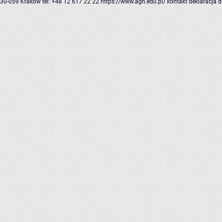
30-059 Kraków
tel: +48 12 617 22 22
https://www.agh.edu.pl/
kontakt
deklaracja 