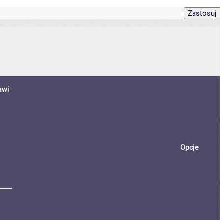
awi
Opcje