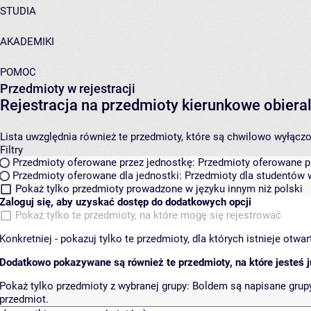
STUDIA
AKADEMIKI
POMOC
Przedmioty w rejestracji
Rejestracja na przedmioty kierunkowe obier
Lista uwzględnia również te przedmioty, które są chwilowo wyłączone
Filtry
Przedmioty oferowane przez jednostkę:
Przedmioty oferowane pr
Przedmioty oferowane dla jednostki:
Przedmioty dla studentów w
Pokaż tylko przedmioty prowadzone w języku innym niż polski
Zaloguj się, aby uzyskać dostęp do dodatkowych opcji
Pokaż tylko te przedmioty, na które mogę się rejestrować
Konkretniej - pokazuj tylko te przedmioty, dla których istnieje otw
Dodatkowo pokazywane są również te przedmioty, na które jesteś ju
Pokaż tylko przedmioty z wybranej grupy:
Boldem są napisane grupy 
przedmiot.