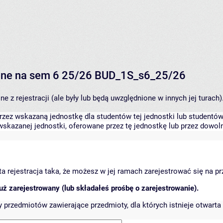
alne na sem 6 25/26 BUD_1S_s6_25/26
 z rejestracji (ale były lub będą uwzględnione w innych jej turach)
zez wskazaną jednostkę dla studentów tej jednostki lub studentów 
skazanej jednostki, oferowane przez tę jednostkę lub przez dowoln
arta rejestracja taka, że możesz w jej ramach zarejestrować się na p
ż zarejestrowany (lub składałeś prośbę o zarejestrowanie).
przedmiotów zawierające przedmioty, dla których istnieje otwarta 