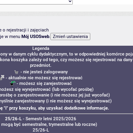
o rejestracji i zajęciach
ncje w menu
Mój USOSweb
.
Legenda
dzony w danym cyklu dydaktycznym, to w odpowiedniej komórce poj
 Ikona koszyka zależy od tego, czy możesz się rejestrować na dany
przedmiot.
- nie jesteś zalogowany
- aktualnie nie możesz się rejestrować
- możesz się zarejestrować
ożesz się wyrejestrować (lub wycofać prośbę)
prośbę o zarejestrowanie (i nie możesz jej już wycofać)
myślnie zarejestrowany (i nie możesz się wyrejestrować)
onę "i" przy koszyku, aby uzyskać dodatkowe informacje.
25/26-L
- Semestr letni 2025/2026
a mogą być semestralne, trymestralne lub roczne)
25/26-L