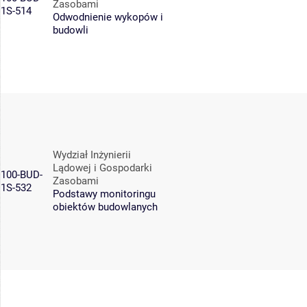
Zasobami
1S-514
Odwodnienie wykopów i
budowli
Wydział Inżynierii
Lądowej i Gospodarki
100-BUD-
Zasobami
1S-532
Podstawy monitoringu
obiektów budowlanych