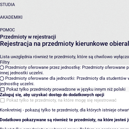
STUDIA
AKADEMIKI
POMOC
Przedmioty w rejestracji
Rejestracja na przedmioty kierunkowe obier
Lista uwzględnia również te przedmioty, które są chwilowo wyłączone
Filtry
Przedmioty oferowane przez jednostkę:
Przedmioty oferowane pr
innej jednostki uczelni.
Przedmioty oferowane dla jednostki:
Przedmioty dla studentów w
jednostkę uczelni.
Pokaż tylko przedmioty prowadzone w języku innym niż polski
Zaloguj się, aby uzyskać dostęp do dodatkowych opcji
Pokaż tylko te przedmioty, na które mogę się rejestrować
Konkretniej - pokazuj tylko te przedmioty, dla których istnieje otw
Dodatkowo pokazywane są również te przedmioty, na które jesteś ju