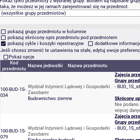
Pokaż tylko przedmioty z wybranej grupy:
Boldem są napisane grupy 
taka, że możesz w jej ramach zarejestrować się na przedmiot.
pokazuj grupy przedmiotu w kolumnie
pokazuj skrócony opis przedmiotu pod przedmiotem
pokazuj cykle i koszyki rejestracyjne
dodatkowe informacje 
Jeśli chcesz zmienić te ustawienia na stałe, edytuj swoje prefere
Pokaż opcje
Kod
Nazwa jednostki
Nazwa przedmiotu
przedmiotu
Zajęcia prz
Grupy prze
Wydział Inżynierii Lądowej i Gospodarki
-
BUD_1S_s
100-BUD-1S-
Zasobami
034
Budownictwo ziemne
Skrócony op
Nie podano 
więcej dany
Zajęcia prz
Grupy prze
Wydział Inżynierii Lądowej i Gospodarki
-
BUD_1S_s
100-BUD-1S-
Zasobami
079