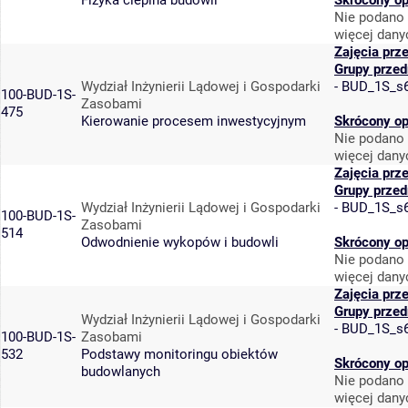
Fizyka cieplna budowli
Skrócony op
Nie podano 
więcej dany
Zajęcia prz
Grupy prze
Wydział Inżynierii Lądowej i Gospodarki
-
BUD_1S_s
100-BUD-1S-
Zasobami
475
Kierowanie procesem inwestycyjnym
Skrócony op
Nie podano 
więcej dany
Zajęcia prz
Grupy prze
Wydział Inżynierii Lądowej i Gospodarki
-
BUD_1S_s
100-BUD-1S-
Zasobami
514
Odwodnienie wykopów i budowli
Skrócony op
Nie podano 
więcej dany
Zajęcia prz
Grupy prze
Wydział Inżynierii Lądowej i Gospodarki
-
BUD_1S_s
100-BUD-1S-
Zasobami
532
Podstawy monitoringu obiektów
Skrócony op
budowlanych
Nie podano 
więcej dany