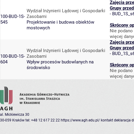
Zajęcia prz
Grupy prze
Wydział Inżynierii Lądowej i Gospodarki
-
BUD_1S_s
100-BUD-1S-
Zasobami
545
Projektowanie i budowa obiektów
Skrócony op
mostowych
Nie podano 
więcej dany
Zajęcia prz
Grupy prze
Wydział Inżynierii Lądowej i Gospodarki
-
BUD_1S_s
100-BUD-1S-
Zasobami
604
Wpływ procesów budowlanych na
Skrócony op
środowisko
Nie podano 
więcej dany
al. Mickiewicza 30
30-059 Kraków
tel: +48 12 617 22 22
https://www.agh.edu.pl/
kontakt
deklaracja 