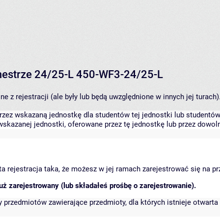
emestrze 24/25-L 450-WF3-24/25-L
 z rejestracji (ale były lub będą uwzględnione w innych jej turach)
zez wskazaną jednostkę dla studentów tej jednostki lub studentów 
skazanej jednostki, oferowane przez tę jednostkę lub przez dowoln
arta rejestracja taka, że możesz w jej ramach zarejestrować się na p
ż zarejestrowany (lub składałeś prośbę o zarejestrowanie).
przedmiotów zawierające przedmioty, dla których istnieje otwarta 