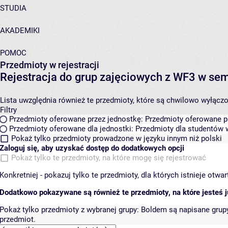
STUDIA
AKADEMIKI
POMOC
Przedmioty w rejestracji
Rejestracja do grup zajęciowych z WF3 w s
Lista uwzględnia również te przedmioty, które są chwilowo wyłączone
Filtry
Przedmioty oferowane przez jednostkę:
Przedmioty oferowane pr
Przedmioty oferowane dla jednostki:
Przedmioty dla studentów w
Pokaż tylko przedmioty prowadzone w języku innym niż polski
Zaloguj się, aby uzyskać dostęp do dodatkowych opcji
Pokaż tylko te przedmioty, na które mogę się rejestrować
Konkretniej - pokazuj tylko te przedmioty, dla których istnieje otw
Dodatkowo pokazywane są również te przedmioty, na które jesteś ju
Pokaż tylko przedmioty z wybranej grupy:
Boldem są napisane grupy 
przedmiot.