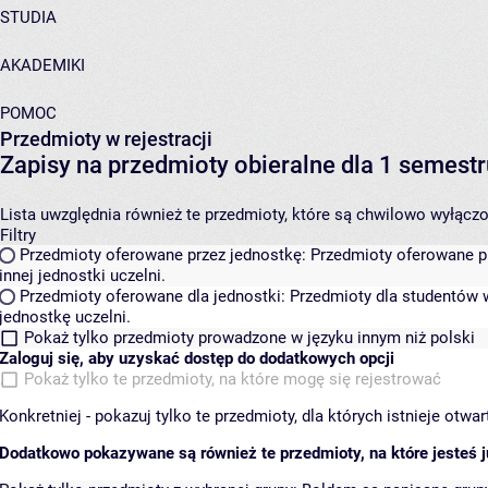
STUDIA
AKADEMIKI
POMOC
Przedmioty w rejestracji
Zapisy na przedmioty obieralne dla 1 semes
Lista uwzględnia również te przedmioty, które są chwilowo wyłączone
Filtry
Przedmioty oferowane przez jednostkę:
Przedmioty oferowane pr
innej jednostki uczelni.
Przedmioty oferowane dla jednostki:
Przedmioty dla studentów w
jednostkę uczelni.
Pokaż tylko przedmioty prowadzone w języku innym niż polski
Zaloguj się, aby uzyskać dostęp do dodatkowych opcji
Pokaż tylko te przedmioty, na które mogę się rejestrować
Konkretniej - pokazuj tylko te przedmioty, dla których istnieje otw
Dodatkowo pokazywane są również te przedmioty, na które jesteś ju