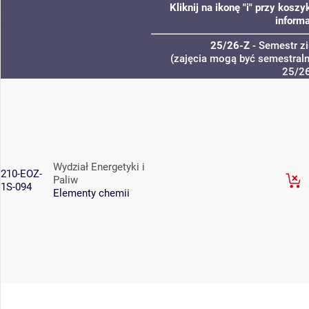
Kliknij na ikonę "i" przy kos
informa
25/26-Z
- Semestr 
(zajęcia mogą być semestralne
25/2
Wydział Energetyki i
210-EOZ-
Paliw
1S-094
Elementy chemii