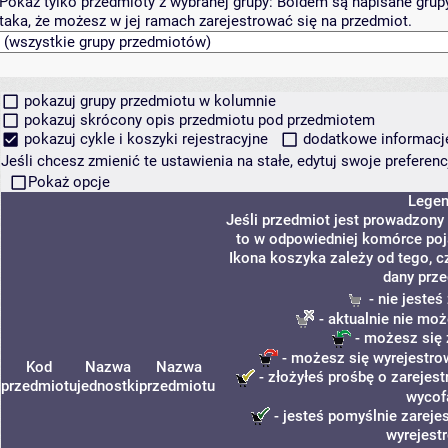
Pokaż tylko przedmioty z wybranej grupy:
Boldem są napisane grupy 
taka, że możesz w jej ramach zarejestrować się na przedmiot.
pokazuj grupy przedmiotu w kolumnie
pokazuj skrócony opis przedmiotu pod przedmiotem
pokazuj cykle i koszyki rejestracyjne
dodatkowe informacje 
Jeśli chcesz zmienić te ustawienia na stałe, edytuj swoje prefere
Pokaż opcje
Lege
Jeśli przedmiot jest prowadzony
to w odpowiedniej komórce poja
Ikona koszyka zależy od tego, c
dany prze
- nie jeste
- aktualnie nie moż
- możesz się 
- możesz się wyrejestro
Kod
Nazwa
Nazwa
- złożyłeś prośbę o zarejest
przedmiotu
jednostki
przedmiotu
wycof
- jesteś pomyślnie zareje
wyrejest