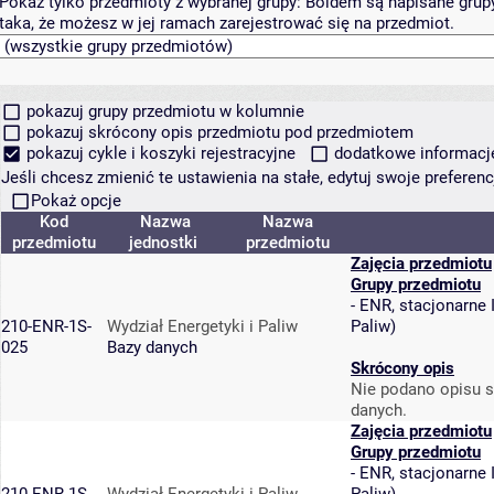
Pokaż tylko przedmioty z wybranej grupy:
Boldem są napisane grupy 
taka, że możesz w jej ramach zarejestrować się na przedmiot.
pokazuj grupy przedmiotu w kolumnie
pokazuj skrócony opis przedmiotu pod przedmiotem
pokazuj cykle i koszyki rejestracyjne
dodatkowe informacje 
Jeśli chcesz zmienić te ustawienia na stałe, edytuj swoje prefere
Pokaż opcje
Kod
Nazwa
Nazwa
przedmiotu
jednostki
przedmiotu
Zajęcia przedmiotu
Grupy przedmiotu
-
ENR, stacjonarne I
210-ENR-1S-
Wydział Energetyki i Paliw
Paliw
)
025
Bazy danych
Skrócony opis
Nie podano opisu s
danych.
Zajęcia przedmiotu
Grupy przedmiotu
-
ENR, stacjonarne I