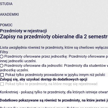
STUDIA
AKADEMIKI
POMOC
Przedmioty w rejestracji
Zapisy na przedmioty obieralne dla 2 semes
Lista uwzględnia również te przedmioty, które są chwilowo wyłączone
Filtry
Przedmioty oferowane przez jednostkę:
Przedmioty oferowane pr
innej jednostki uczelni.
Przedmioty oferowane dla jednostki:
Przedmioty dla studentów w
jednostkę uczelni.
Pokaż tylko przedmioty prowadzone w języku innym niż polski
Zaloguj się, aby uzyskać dostęp do dodatkowych opcji
Pokaż tylko te przedmioty, na które mogę się rejestrować
Konkretniej - pokazuj tylko te przedmioty, dla których istnieje otw
Dodatkowo pokazywane są również te przedmioty, na które jesteś ju