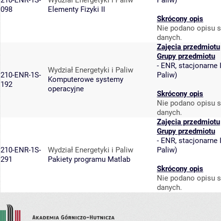
210-ENR-1S-
Wydział Energetyki i Paliw
Paliw
)
098
Elementy Fizyki II
Skrócony opis
Nie podano opisu s
danych.
Zajęcia przedmiotu
Grupy przedmiotu
-
ENR, stacjonarne I
Wydział Energetyki i Paliw
210-ENR-1S-
Paliw
)
Komputerowe systemy
192
operacyjne
Skrócony opis
Nie podano opisu s
danych.
Zajęcia przedmiotu
Grupy przedmiotu
-
ENR, stacjonarne I
210-ENR-1S-
Wydział Energetyki i Paliw
Paliw
)
291
Pakiety programu Matlab
Skrócony opis
Nie podano opisu s
danych.