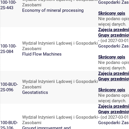
100-100-
Gospodarki Za
Zasobami
2S-443
Economy of mineral processing
Skrócony opis
Nie podano opis
więcej danych.
Zajęcia przedmi
Grupy przedmio
-
(od 2027-03-01
Wydział Inżynierii Lądowej i Gospodarki
100-100-
Gospodarki Za
Zasobami
2S-084
Fluid Flow Machines
Skrócony opis
Nie podano opis
więcej danych.
Zajęcia przedmi
Grupy przedmio
Wydział Inżynierii Lądowej i Gospodarki
100-BUD-
Zasobami
2S-096
Skrócony opis
Geostatistics
Nie podano opis
więcej danych.
Zajęcia przedmi
Grupy przedmio
Wydział Inżynierii Lądowej i Gospodarki
-
(od 2027-03-01
100-BUD-
Zasobami
Gospodarki Za
2S-106
Ground improvement and