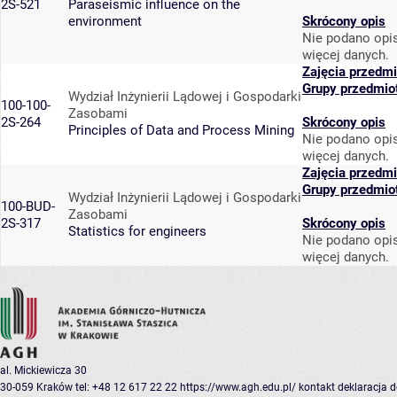
2S-521
Paraseismic influence on the
environment
Skrócony opis
Nie podano opis
więcej danych.
Zajęcia przedmi
Grupy przedmio
Wydział Inżynierii Lądowej i Gospodarki
100-100-
Zasobami
2S-264
Skrócony opis
Principles of Data and Process Mining
Nie podano opis
więcej danych.
Zajęcia przedmi
Grupy przedmio
Wydział Inżynierii Lądowej i Gospodarki
100-BUD-
Zasobami
2S-317
Skrócony opis
Statistics for engineers
Nie podano opis
więcej danych.
al. Mickiewicza 30
30-059 Kraków
tel: +48 12 617 22 22
https://www.agh.edu.pl/
kontakt
deklaracja 