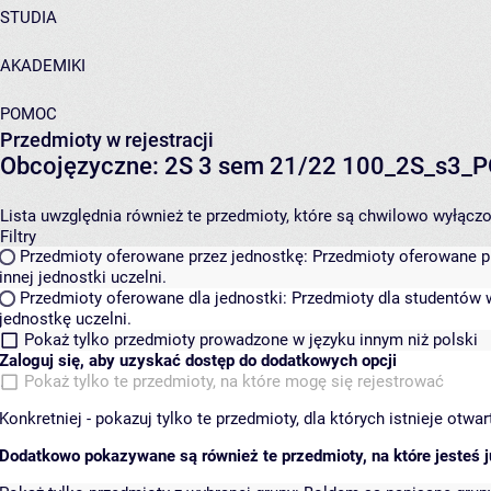
STUDIA
AKADEMIKI
POMOC
Przedmioty w rejestracji
Obcojęzyczne: 2S 3 sem 21/22 100_2S_s3_
Lista uwzględnia również te przedmioty, które są chwilowo wyłączone
Filtry
Przedmioty oferowane przez jednostkę:
Przedmioty oferowane pr
innej jednostki uczelni.
Przedmioty oferowane dla jednostki:
Przedmioty dla studentów w
jednostkę uczelni.
Pokaż tylko przedmioty prowadzone w języku innym niż polski
Zaloguj się, aby uzyskać dostęp do dodatkowych opcji
Pokaż tylko te przedmioty, na które mogę się rejestrować
Konkretniej - pokazuj tylko te przedmioty, dla których istnieje otw
Dodatkowo pokazywane są również te przedmioty, na które jesteś ju