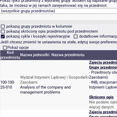
Pokaż tylko przedmioty z wybranej grupy:
Boldem są napisane grupy 
taka, że możesz w jej ramach zarejestrować się na przedmiot.
pokazuj grupy przedmiotu w kolumnie
pokazuj skrócony opis przedmiotu pod przedmiotem
pokazuj cykle i koszyki rejestracyjne
dodatkowe informacje 
Jeśli chcesz zmienić te ustawienia na stałe, edytuj swoje prefere
Pokaż opcje
Kod
Nazwa jednostki
Nazwa przedmiotu
przedmiotu
Zajęcia przedmi
Grupy przedmio
-
Przedmioty ob
Wydział Inżynierii Lądowej i Gospodarki
Zasobami
)
100-100-
Zasobami
-
INB, stacjonarn
2S-010
Analysis of the company and
Inżynierii Lądo
management problems
Skrócony opis
Nie podano opis
więcej danych.
Zajęcia przedmi