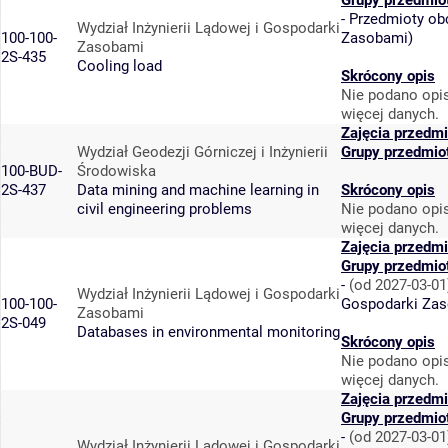
Grupy przedmio
-
Przedmioty ob
Wydział Inżynierii Lądowej i Gospodarki
100-100-
Zasobami
)
Zasobami
2S-435
Cooling load
Skrócony opis
Nie podano opis
więcej danych.
Zajęcia przedmi
Wydział Geodezji Górniczej i Inżynierii
Grupy przedmio
100-BUD-
Środowiska
2S-437
Data mining and machine learning in
Skrócony opis
civil engineering problems
Nie podano opis
więcej danych.
Zajęcia przedmi
Grupy przedmio
-
(od 2027-03-01
Wydział Inżynierii Lądowej i Gospodarki
100-100-
Gospodarki Za
Zasobami
2S-049
Databases in environmental monitoring
Skrócony opis
Nie podano opis
więcej danych.
Zajęcia przedmi
Grupy przedmio
-
(od 2027-03-01
Wydział Inżynierii Lądowej i Gospodarki