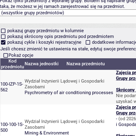
Pokaż tylko przedmioty z wybranej grupy:
Boldem są napisane grupy 
taka, że możesz w jej ramach zarejestrować się na przedmiot.
pokazuj grupy przedmiotu w kolumnie
pokazuj skrócony opis przedmiotu pod przedmiotem
pokazuj cykle i koszyki rejestracyjne
dodatkowe informacje 
Jeśli chcesz zmienić te ustawienia na stałe, edytuj swoje prefere
Pokaż opcje
Kod
Nazwa jednostki
Nazwa przedmiotu
przedmiotu
Zajęcia p
Grupy pr
Wydział Inżynierii Lądowej i Gospodarki
100-IZP-1S-
Zasobami
562
Skrócony 
Psychrometry of air conditioning processes
Nie podan
uzyskać w
Zajęcia p
Grupy pr
-
(od 2026
Wydział Inżynierii Lądowej i Gospodarki
100-100-1S-
i Gospod
Zasobami
500
Mining & Environment