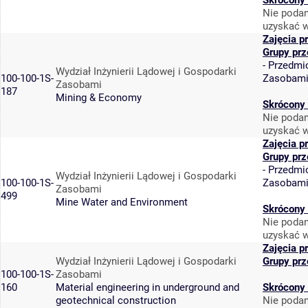
Skrócony 
Nie podan
uzyskać w
Zajęcia p
Grupy pr
-
Przedmi
Wydział Inżynierii Lądowej i Gospodarki
100-100-1S-
Zasobam
Zasobami
187
Mining & Economy
Skrócony 
Nie podan
uzyskać w
Zajęcia p
Grupy pr
-
Przedmi
Wydział Inżynierii Lądowej i Gospodarki
100-100-1S-
Zasobam
Zasobami
499
Mine Water and Environment
Skrócony 
Nie podan
uzyskać w
Zajęcia p
Wydział Inżynierii Lądowej i Gospodarki
Grupy pr
100-100-1S-
Zasobami
160
Material engineering in underground and
Skrócony 
geotechnical construction
Nie podan