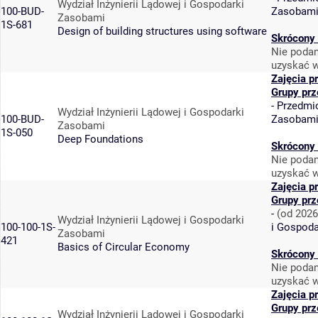
Wydział Inżynierii Lądowej i Gospodarki
100-BUD-
Zasobam
Zasobami
1S-681
Design of building structures using software
Skrócony 
Nie podan
uzyskać w
Zajęcia p
Grupy pr
-
Przedmi
Wydział Inżynierii Lądowej i Gospodarki
100-BUD-
Zasobam
Zasobami
1S-050
Deep Foundations
Skrócony 
Nie podan
uzyskać w
Zajęcia p
Grupy pr
-
(od 2026
Wydział Inżynierii Lądowej i Gospodarki
100-100-1S-
i Gospod
Zasobami
421
Basics of Circular Economy
Skrócony 
Nie podan
uzyskać w
Zajęcia p
Grupy pr
Wydział Inżynierii Lądowej i Gospodarki