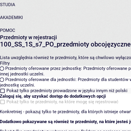
STUDIA
AKADEMIKI
POMOC
Przedmioty w rejestracji
100_SS_1S_s7_PO_przedmioty obcojęzyczn
Lista uwzględnia również te przedmioty, które są chwilowo wyłączone
Filtry
Przedmioty oferowane przez jednostkę:
Przedmioty oferowane pr
innej jednostki uczelni.
Przedmioty oferowane dla jednostki:
Przedmioty dla studentów w
jednostkę uczelni.
Pokaż tylko przedmioty prowadzone w języku innym niż polski
Zaloguj się, aby uzyskać dostęp do dodatkowych opcji
Pokaż tylko te przedmioty, na które mogę się rejestrować
Konkretniej - pokazuj tylko te przedmioty, dla których istnieje otw
Dodatkowo pokazywane są również te przedmioty, na które jesteś ju