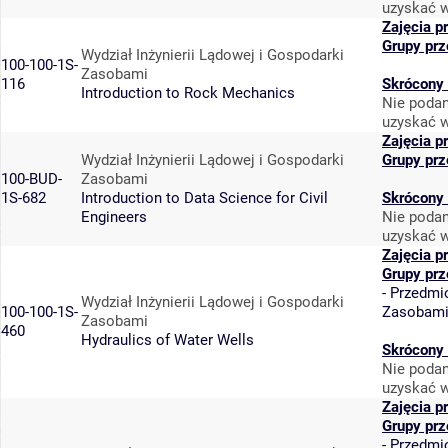
uzyskać w
Zajęcia p
Grupy pr
Wydział Inżynierii Lądowej i Gospodarki
100-100-1S-
Zasobami
116
Skrócony 
Introduction to Rock Mechanics
Nie podan
uzyskać w
Zajęcia p
Wydział Inżynierii Lądowej i Gospodarki
Grupy pr
100-BUD-
Zasobami
1S-682
Introduction to Data Science for Civil
Skrócony 
Engineers
Nie podan
uzyskać w
Zajęcia p
Grupy pr
-
Przedmi
Wydział Inżynierii Lądowej i Gospodarki
100-100-1S-
Zasobam
Zasobami
460
Hydraulics of Water Wells
Skrócony 
Nie podan
uzyskać w
Zajęcia p
Grupy pr
-
Przedmi