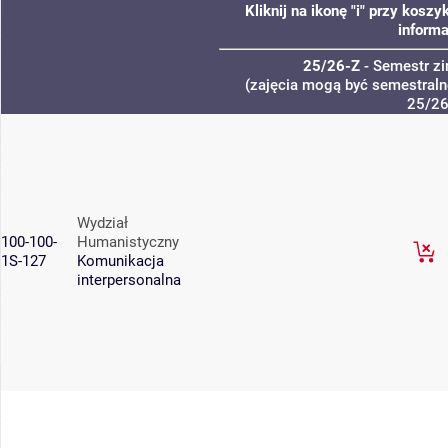
Kliknij na ikonę "i" przy kos
informa
25/26-Z
- Semestr z
(zajęcia mogą być semestralne
25/26
Wydział
100-100-
Humanistyczny
1S-127
Komunikacja
interpersonalna