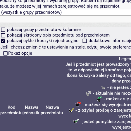
Pokaż tylko przedmioty z wybranej grupy:
Boldem są napisane grupy 
taka, że możesz w jej ramach zarejestrować się na przedmiot.
pokazuj grupy przedmiotu w kolumnie
pokazuj skrócony opis przedmiotu pod przedmiotem
pokazuj cykle i koszyki rejestracyjne
dodatkowe informacje 
Jeśli chcesz zmienić te ustawienia na stałe, edytuj swoje prefere
Pokaż opcje
Legen
Jeśli przedmiot jest prowadzony
to w odpowiedniej komórce poja
Ikona koszyka zależy od tego, c
dany prze
- nie jeste
- aktualnie nie moż
- możesz się 
- możesz się wyrejestro
Kod
Nazwa
Nazwa
- złożyłeś prośbę o zarejestr
przedmiotu
jednostki
przedmiotu
wycof
- jesteś pomyślnie zarejes
wyrejest