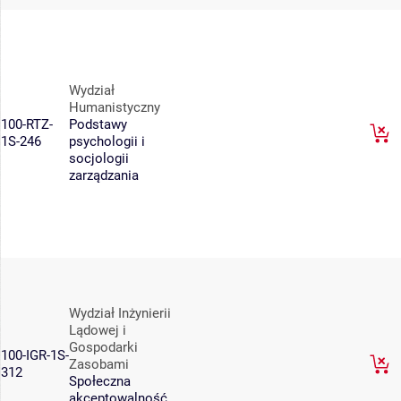
Wydział
Humanistyczny
100-RTZ-
Podstawy
1S-246
psychologii i
socjologii
zarządzania
Wydział Inżynierii
Lądowej i
Gospodarki
100-IGR-1S-
Zasobami
312
Społeczna
akceptowalność