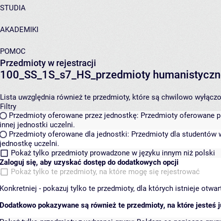
STUDIA
AKADEMIKI
POMOC
Przedmioty w rejestracji
100_SS_1S_s7_HS_przedmioty humanistyczn
Lista uwzględnia również te przedmioty, które są chwilowo wyłączone
Filtry
Przedmioty oferowane przez jednostkę:
Przedmioty oferowane pr
innej jednostki uczelni.
Przedmioty oferowane dla jednostki:
Przedmioty dla studentów w
jednostkę uczelni.
Pokaż tylko przedmioty prowadzone w języku innym niż polski
Zaloguj się, aby uzyskać dostęp do dodatkowych opcji
Pokaż tylko te przedmioty, na które mogę się rejestrować
Konkretniej - pokazuj tylko te przedmioty, dla których istnieje otw
Dodatkowo pokazywane są również te przedmioty, na które jesteś ju