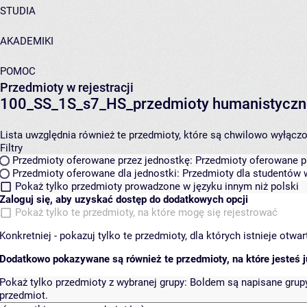
STUDIA
AKADEMIKI
POMOC
Przedmioty w rejestracji
100_SS_1S_s7_HS_przedmioty humanistyczn
Lista uwzględnia również te przedmioty, które są chwilowo wyłączone
Filtry
Przedmioty oferowane przez jednostkę:
Przedmioty oferowane pr
Przedmioty oferowane dla jednostki:
Przedmioty dla studentów w
Pokaż tylko przedmioty prowadzone w języku innym niż polski
Zaloguj się, aby uzyskać dostęp do dodatkowych opcji
Pokaż tylko te przedmioty, na które mogę się rejestrować
Konkretniej - pokazuj tylko te przedmioty, dla których istnieje otw
Dodatkowo pokazywane są również te przedmioty, na które jesteś ju
Pokaż tylko przedmioty z wybranej grupy:
Boldem są napisane grupy 
przedmiot.