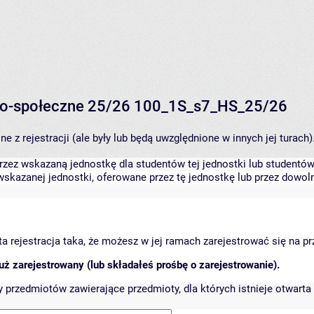
o-społeczne 25/26 100_1S_s7_HS_25/26
 z rejestracji (ale były lub będą uwzględnione w innych jej turach)
zez wskazaną jednostkę dla studentów tej jednostki lub studentów 
skazanej jednostki, oferowane przez tę jednostkę lub przez dowoln
arta rejestracja taka, że możesz w jej ramach zarejestrować się na p
ż zarejestrowany (lub składałeś prośbę o zarejestrowanie).
przedmiotów zawierające przedmioty, dla których istnieje otwarta 