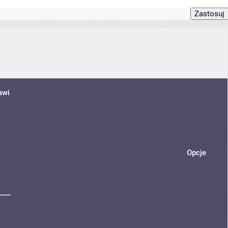
awi
Opcje