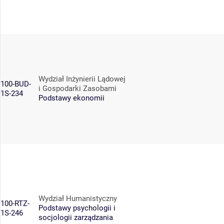
Wydział Inżynierii Lądowej
100-BUD-
i Gospodarki Zasobami
1S-234
Podstawy ekonomii
Wydział Humanistyczny
100-RTZ-
Podstawy psychologii i
1S-246
socjologii zarządzania