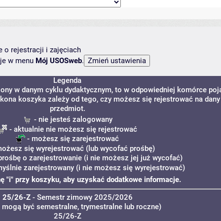
o rejestracji i zajęciach
ncje w menu
Mój USOSweb
.
Legenda
dzony w danym cyklu dydaktycznym, to w odpowiedniej komórce poj
 Ikona koszyka zależy od tego, czy możesz się rejestrować na dany
przedmiot.
- nie jesteś zalogowany
- aktualnie nie możesz się rejestrować
- możesz się zarejestrować
ożesz się wyrejestrować (lub wycofać prośbę)
prośbę o zarejestrowanie (i nie możesz jej już wycofać)
myślnie zarejestrowany (i nie możesz się wyrejestrować)
onę "i" przy koszyku, aby uzyskać dodatkowe informacje.
25/26-Z
- Semestr zimowy 2025/2026
a mogą być semestralne, trymestralne lub roczne)
25/26-Z