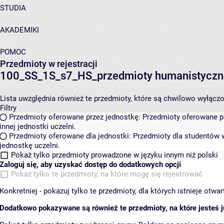
STUDIA
AKADEMIKI
POMOC
Przedmioty w rejestracji
100_SS_1S_s7_HS_przedmioty humanistyczn
Lista uwzględnia również te przedmioty, które są chwilowo wyłączone
Filtry
Przedmioty oferowane przez jednostkę:
Przedmioty oferowane pr
innej jednostki uczelni.
Przedmioty oferowane dla jednostki:
Przedmioty dla studentów w
jednostkę uczelni.
Pokaż tylko przedmioty prowadzone w języku innym niż polski
Zaloguj się, aby uzyskać dostęp do dodatkowych opcji
Pokaż tylko te przedmioty, na które mogę się rejestrować
Konkretniej - pokazuj tylko te przedmioty, dla których istnieje otw
Dodatkowo pokazywane są również te przedmioty, na które jesteś ju