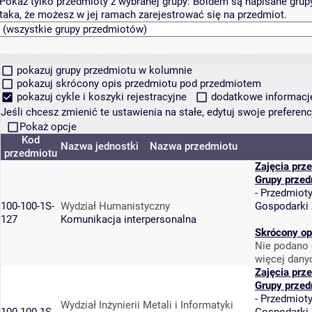
Pokaż tylko przedmioty z wybranej grupy:
Boldem są napisane grupy 
taka, że możesz w jej ramach zarejestrować się na przedmiot.
pokazuj grupy przedmiotu w kolumnie
pokazuj skrócony opis przedmiotu pod przedmiotem
pokazuj cykle i koszyki rejestracyjne
dodatkowe informacje 
Jeśli chcesz zmienić te ustawienia na stałe, edytuj swoje prefere
Pokaż opcje
Kod
Nazwa jednostki
Nazwa przedmiotu
przedmiotu
Zajęcia prz
Grupy przed
-
Przedmiot
100-100-1S-
Wydział Humanistyczny
Gospodarki
127
Komunikacja interpersonalna
Skrócony op
Nie podano 
więcej dany
Zajęcia prz
Grupy przed
-
Przedmiot
Wydział Inżynierii Metali i Informatyki