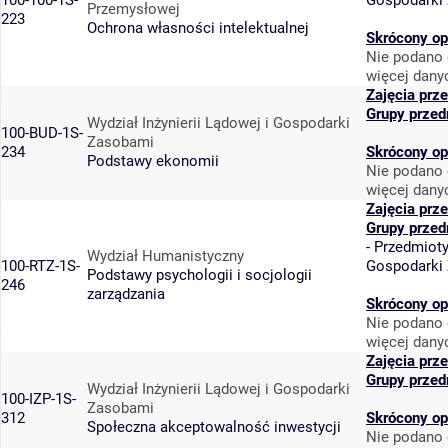
100-100-1S-
Gospodarki
Przemysłowej
223
Ochrona własności intelektualnej
Skrócony op
Nie podano 
więcej dany
Zajęcia prz
Grupy przed
Wydział Inżynierii Lądowej i Gospodarki
100-BUD-1S-
Zasobami
234
Skrócony op
Podstawy ekonomii
Nie podano 
więcej dany
Zajęcia prz
Grupy przed
-
Przedmiot
Wydział Humanistyczny
100-RTZ-1S-
Gospodarki
Podstawy psychologii i socjologii
246
zarządzania
Skrócony op
Nie podano 
więcej dany
Zajęcia prz
Grupy przed
Wydział Inżynierii Lądowej i Gospodarki
100-IZP-1S-
Zasobami
312
Skrócony op
Społeczna akceptowalność inwestycji
Nie podano 