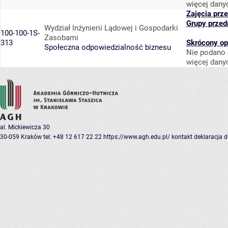
więcej dany
Zajęcia prz
Grupy przed
Wydział Inżynierii Lądowej i Gospodarki
100-100-1S-
Zasobami
313
Skrócony op
Społeczna odpowiedzialność biznesu
Nie podano 
więcej dany
al. Mickiewicza 30
30-059 Kraków
tel: +48 12 617 22 22
https://www.agh.edu.pl/
kontakt
deklaracja 