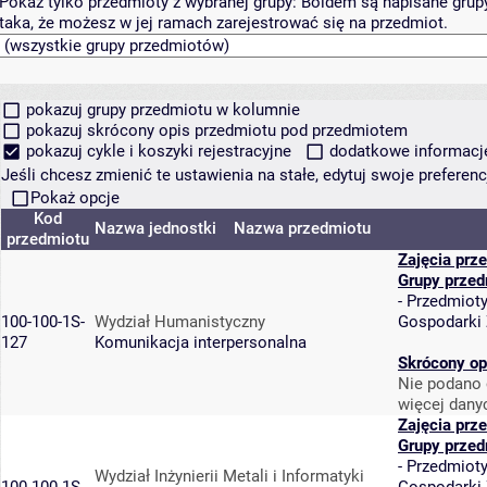
Pokaż tylko przedmioty z wybranej grupy:
Boldem są napisane grupy 
taka, że możesz w jej ramach zarejestrować się na przedmiot.
pokazuj grupy przedmiotu w kolumnie
pokazuj skrócony opis przedmiotu pod przedmiotem
pokazuj cykle i koszyki rejestracyjne
dodatkowe informacje 
Jeśli chcesz zmienić te ustawienia na stałe, edytuj swoje prefere
Pokaż opcje
Kod
Nazwa jednostki
Nazwa przedmiotu
przedmiotu
Zajęcia prz
Grupy przed
-
Przedmiot
100-100-1S-
Wydział Humanistyczny
Gospodarki
127
Komunikacja interpersonalna
Skrócony op
Nie podano 
więcej dany
Zajęcia prz
Grupy przed
-
Przedmiot
Wydział Inżynierii Metali i Informatyki