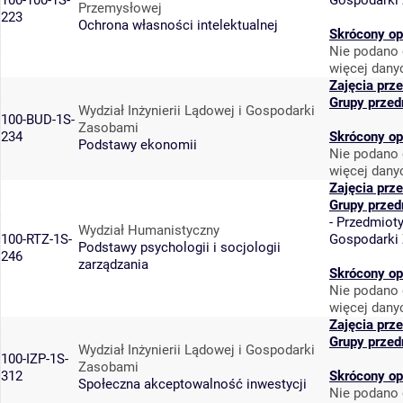
100-100-1S-
Gospodarki
Przemysłowej
223
Ochrona własności intelektualnej
Skrócony op
Nie podano 
więcej dany
Zajęcia prz
Grupy przed
Wydział Inżynierii Lądowej i Gospodarki
100-BUD-1S-
Zasobami
234
Skrócony op
Podstawy ekonomii
Nie podano 
więcej dany
Zajęcia prz
Grupy przed
-
Przedmiot
Wydział Humanistyczny
100-RTZ-1S-
Gospodarki
Podstawy psychologii i socjologii
246
zarządzania
Skrócony op
Nie podano 
więcej dany
Zajęcia prz
Grupy przed
Wydział Inżynierii Lądowej i Gospodarki
100-IZP-1S-
Zasobami
312
Skrócony op
Społeczna akceptowalność inwestycji
Nie podano 