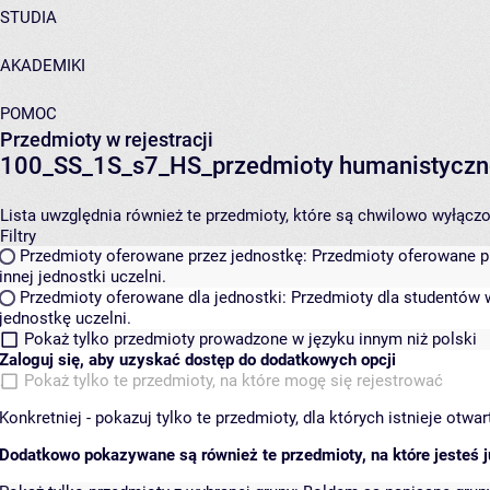
STUDIA
AKADEMIKI
POMOC
Przedmioty w rejestracji
100_SS_1S_s7_HS_przedmioty humanistyczn
Lista uwzględnia również te przedmioty, które są chwilowo wyłączone
Filtry
Przedmioty oferowane przez jednostkę:
Przedmioty oferowane pr
innej jednostki uczelni.
Przedmioty oferowane dla jednostki:
Przedmioty dla studentów w
jednostkę uczelni.
Pokaż tylko przedmioty prowadzone w języku innym niż polski
Zaloguj się, aby uzyskać dostęp do dodatkowych opcji
Pokaż tylko te przedmioty, na które mogę się rejestrować
Konkretniej - pokazuj tylko te przedmioty, dla których istnieje otw
Dodatkowo pokazywane są również te przedmioty, na które jesteś ju