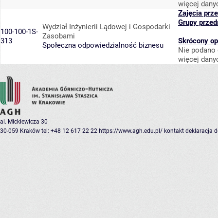
więcej dany
Zajęcia prz
Grupy przed
Wydział Inżynierii Lądowej i Gospodarki
100-100-1S-
Zasobami
313
Skrócony op
Społeczna odpowiedzialność biznesu
Nie podano 
więcej dany
al. Mickiewicza 30
30-059 Kraków
tel: +48 12 617 22 22
https://www.agh.edu.pl/
kontakt
deklaracja 