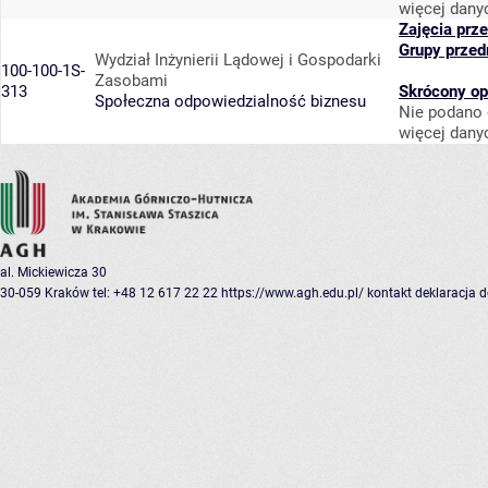
więcej dany
Zajęcia prz
Grupy przed
Wydział Inżynierii Lądowej i Gospodarki
100-100-1S-
Zasobami
313
Skrócony op
Społeczna odpowiedzialność biznesu
Nie podano 
więcej dany
al. Mickiewicza 30
30-059 Kraków
tel: +48 12 617 22 22
https://www.agh.edu.pl/
kontakt
deklaracja 