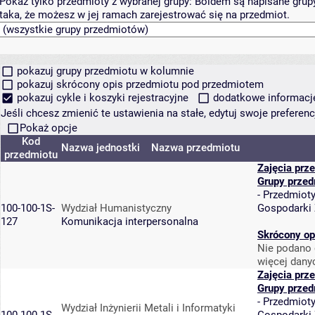
Pokaż tylko przedmioty z wybranej grupy:
Boldem są napisane grupy 
taka, że możesz w jej ramach zarejestrować się na przedmiot.
pokazuj grupy przedmiotu w kolumnie
pokazuj skrócony opis przedmiotu pod przedmiotem
pokazuj cykle i koszyki rejestracyjne
dodatkowe informacje 
Jeśli chcesz zmienić te ustawienia na stałe, edytuj swoje prefere
Pokaż opcje
Kod
Nazwa jednostki
Nazwa przedmiotu
przedmiotu
Zajęcia prz
Grupy przed
-
Przedmiot
100-100-1S-
Wydział Humanistyczny
Gospodarki
127
Komunikacja interpersonalna
Skrócony op
Nie podano 
więcej dany
Zajęcia prz
Grupy przed
-
Przedmiot
Wydział Inżynierii Metali i Informatyki