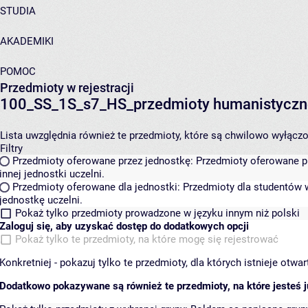
STUDIA
AKADEMIKI
POMOC
Przedmioty w rejestracji
100_SS_1S_s7_HS_przedmioty humanistyczn
Lista uwzględnia również te przedmioty, które są chwilowo wyłączone
Filtry
Przedmioty oferowane przez jednostkę:
Przedmioty oferowane pr
innej jednostki uczelni.
Przedmioty oferowane dla jednostki:
Przedmioty dla studentów w
jednostkę uczelni.
Pokaż tylko przedmioty prowadzone w języku innym niż polski
Zaloguj się, aby uzyskać dostęp do dodatkowych opcji
Pokaż tylko te przedmioty, na które mogę się rejestrować
Konkretniej - pokazuj tylko te przedmioty, dla których istnieje otw
Dodatkowo pokazywane są również te przedmioty, na które jesteś ju