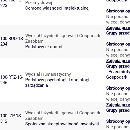
100-100-1S-
Gospodarki
Przemysłowej
223
Ochrona własności intelektualnej
Skrócony op
Nie podano 
więcej dany
Zajęcia prz
Grupy przed
Wydział Inżynierii Lądowej i Gospodarki
100-BUD-1S-
Zasobami
234
Skrócony op
Podstawy ekonomii
Nie podano 
więcej dany
Zajęcia prz
Grupy przed
-
Przedmiot
Wydział Humanistyczny
100-RTZ-1S-
Gospodarki
Podstawy psychologii i socjologii
246
zarządzania
Skrócony op
Nie podano 
więcej dany
Zajęcia prz
Grupy przed
Wydział Inżynierii Lądowej i Gospodarki
100-IZP-1S-
Zasobami
312
Skrócony op
Społeczna akceptowalność inwestycji
Nie podano 