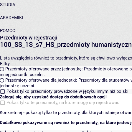
STUDIA
AKADEMIKI
POMOC
Przedmioty w rejestracji
100_SS_1S_s7_HS_przedmioty humanistyczn
Lista uwzględnia również te przedmioty, które są chwilowo wyłączone
Filtry
Przedmioty oferowane przez jednostkę:
Przedmioty oferowane pr
innej jednostki uczelni.
Przedmioty oferowane dla jednostki:
Przedmioty dla studentów w
jednostkę uczelni.
Pokaż tylko przedmioty prowadzone w języku innym niż polski
Zaloguj się, aby uzyskać dostęp do dodatkowych opcji
Pokaż tylko te przedmioty, na które mogę się rejestrować
Konkretniej - pokazuj tylko te przedmioty, dla których istnieje otw
Dodatkowo pokazywane są również te przedmioty, na które jesteś ju