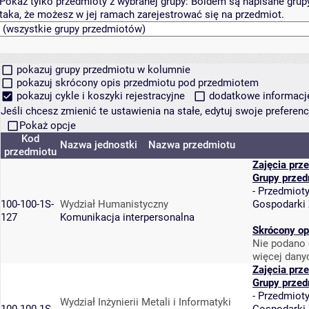
Pokaż tylko przedmioty z wybranej grupy:
Boldem są napisane grupy 
taka, że możesz w jej ramach zarejestrować się na przedmiot.
pokazuj grupy przedmiotu w kolumnie
pokazuj skrócony opis przedmiotu pod przedmiotem
pokazuj cykle i koszyki rejestracyjne
dodatkowe informacje 
Jeśli chcesz zmienić te ustawienia na stałe, edytuj swoje prefere
Pokaż opcje
Kod
Nazwa jednostki
Nazwa przedmiotu
przedmiotu
Zajęcia prz
Grupy przed
-
Przedmiot
100-100-1S-
Wydział Humanistyczny
Gospodarki
127
Komunikacja interpersonalna
Skrócony op
Nie podano 
więcej dany
Zajęcia prz
Grupy przed
-
Przedmiot
Wydział Inżynierii Metali i Informatyki