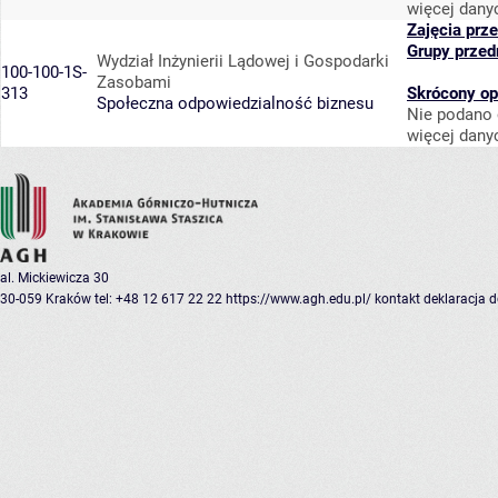
więcej dany
Zajęcia prz
Grupy przed
Wydział Inżynierii Lądowej i Gospodarki
100-100-1S-
Zasobami
313
Skrócony op
Społeczna odpowiedzialność biznesu
Nie podano 
więcej dany
al. Mickiewicza 30
30-059 Kraków
tel: +48 12 617 22 22
https://www.agh.edu.pl/
kontakt
deklaracja 