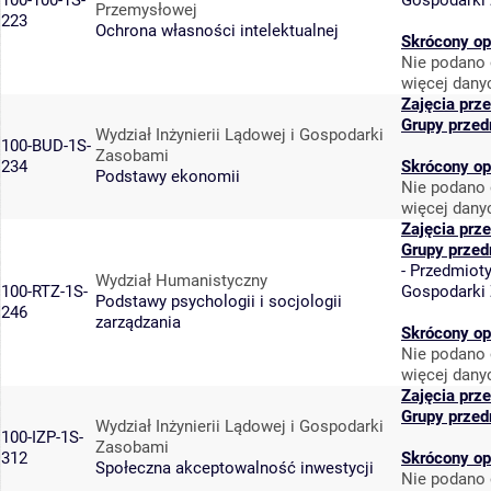
100-100-1S-
Gospodarki
Przemysłowej
223
Ochrona własności intelektualnej
Skrócony op
Nie podano 
więcej dany
Zajęcia prz
Grupy przed
Wydział Inżynierii Lądowej i Gospodarki
100-BUD-1S-
Zasobami
234
Skrócony op
Podstawy ekonomii
Nie podano 
więcej dany
Zajęcia prz
Grupy przed
-
Przedmiot
Wydział Humanistyczny
100-RTZ-1S-
Gospodarki
Podstawy psychologii i socjologii
246
zarządzania
Skrócony op
Nie podano 
więcej dany
Zajęcia prz
Grupy przed
Wydział Inżynierii Lądowej i Gospodarki
100-IZP-1S-
Zasobami
312
Skrócony op
Społeczna akceptowalność inwestycji
Nie podano 