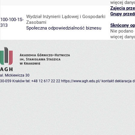
więcej dany
Zajęcia prz
Grupy przed
Wydział Inżynierii Lądowej i Gospodarki
100-100-1S-
Zasobami
313
Skrócony op
Społeczna odpowiedzialność biznesu
Nie podano 
więcej dany
al. Mickiewicza 30
30-059 Kraków
tel: +48 12 617 22 22
https://www.agh.edu.pl/
kontakt
deklaracja 