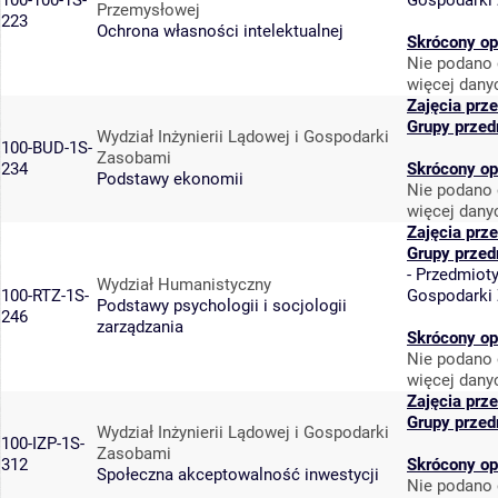
100-100-1S-
Gospodarki
Przemysłowej
223
Ochrona własności intelektualnej
Skrócony op
Nie podano 
więcej dany
Zajęcia prz
Grupy przed
Wydział Inżynierii Lądowej i Gospodarki
100-BUD-1S-
Zasobami
234
Skrócony op
Podstawy ekonomii
Nie podano 
więcej dany
Zajęcia prz
Grupy przed
-
Przedmiot
Wydział Humanistyczny
100-RTZ-1S-
Gospodarki
Podstawy psychologii i socjologii
246
zarządzania
Skrócony op
Nie podano 
więcej dany
Zajęcia prz
Grupy przed
Wydział Inżynierii Lądowej i Gospodarki
100-IZP-1S-
Zasobami
312
Skrócony op
Społeczna akceptowalność inwestycji
Nie podano 