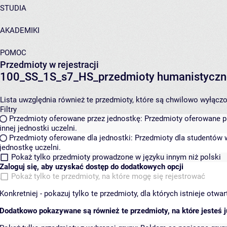
STUDIA
AKADEMIKI
POMOC
Przedmioty w rejestracji
100_SS_1S_s7_HS_przedmioty humanistyczn
Lista uwzględnia również te przedmioty, które są chwilowo wyłączone
Filtry
Przedmioty oferowane przez jednostkę:
Przedmioty oferowane pr
innej jednostki uczelni.
Przedmioty oferowane dla jednostki:
Przedmioty dla studentów w
jednostkę uczelni.
Pokaż tylko przedmioty prowadzone w języku innym niż polski
Zaloguj się, aby uzyskać dostęp do dodatkowych opcji
Pokaż tylko te przedmioty, na które mogę się rejestrować
Konkretniej - pokazuj tylko te przedmioty, dla których istnieje otw
Dodatkowo pokazywane są również te przedmioty, na które jesteś ju