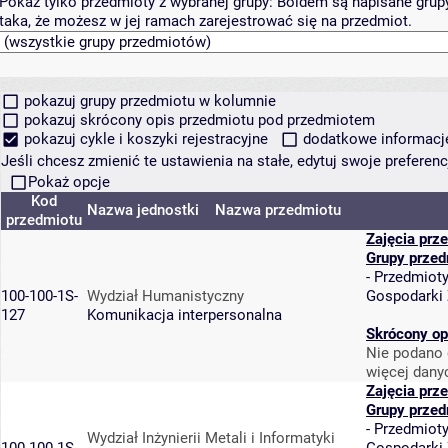
Pokaż tylko przedmioty z wybranej grupy:
Boldem są napisane grupy 
taka, że możesz w jej ramach zarejestrować się na przedmiot.
pokazuj grupy przedmiotu w kolumnie
pokazuj skrócony opis przedmiotu pod przedmiotem
pokazuj cykle i koszyki rejestracyjne
dodatkowe informacje 
Jeśli chcesz zmienić te ustawienia na stałe, edytuj swoje prefere
Pokaż opcje
Kod
Nazwa jednostki
Nazwa przedmiotu
przedmiotu
Zajęcia prz
Grupy przed
-
Przedmiot
100-100-1S-
Wydział Humanistyczny
Gospodarki
127
Komunikacja interpersonalna
Skrócony op
Nie podano 
więcej dany
Zajęcia prz
Grupy przed
-
Przedmiot
Wydział Inżynierii Metali i Informatyki