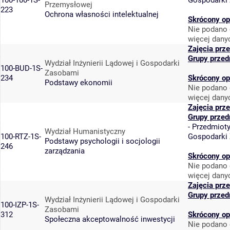
100-100-1S-
Gospodarki
Przemysłowej
223
Ochrona własności intelektualnej
Skrócony op
Nie podano 
więcej dany
Zajęcia prz
Grupy przed
Wydział Inżynierii Lądowej i Gospodarki
100-BUD-1S-
Zasobami
234
Skrócony op
Podstawy ekonomii
Nie podano 
więcej dany
Zajęcia prz
Grupy przed
-
Przedmiot
Wydział Humanistyczny
100-RTZ-1S-
Gospodarki
Podstawy psychologii i socjologii
246
zarządzania
Skrócony op
Nie podano 
więcej dany
Zajęcia prz
Grupy przed
Wydział Inżynierii Lądowej i Gospodarki
100-IZP-1S-
Zasobami
312
Skrócony op
Społeczna akceptowalność inwestycji
Nie podano 