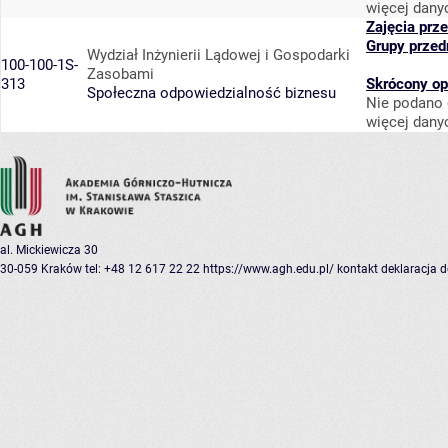
więcej dany
Zajęcia prz
Grupy przed
Wydział Inżynierii Lądowej i Gospodarki
100-100-1S-
Zasobami
313
Skrócony op
Społeczna odpowiedzialność biznesu
Nie podano 
więcej dany
al. Mickiewicza 30
30-059 Kraków
tel: +48 12 617 22 22
https://www.agh.edu.pl/
kontakt
deklaracja 