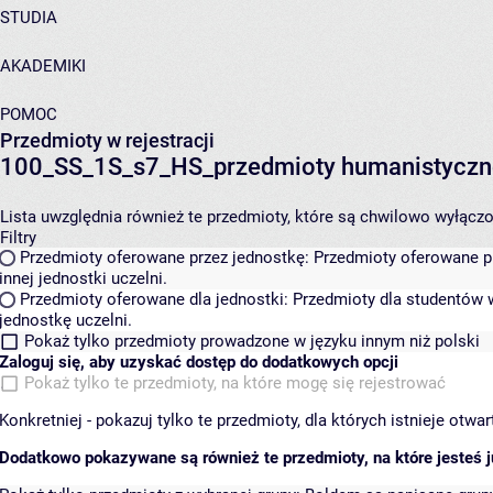
STUDIA
AKADEMIKI
POMOC
Przedmioty w rejestracji
100_SS_1S_s7_HS_przedmioty humanistyczn
Lista uwzględnia również te przedmioty, które są chwilowo wyłączone
Filtry
Przedmioty oferowane przez jednostkę:
Przedmioty oferowane pr
innej jednostki uczelni.
Przedmioty oferowane dla jednostki:
Przedmioty dla studentów w
jednostkę uczelni.
Pokaż tylko przedmioty prowadzone w języku innym niż polski
Zaloguj się, aby uzyskać dostęp do dodatkowych opcji
Pokaż tylko te przedmioty, na które mogę się rejestrować
Konkretniej - pokazuj tylko te przedmioty, dla których istnieje otw
Dodatkowo pokazywane są również te przedmioty, na które jesteś ju