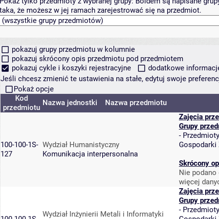
Pokaż tylko przedmioty z wybranej grupy:
Boldem są napisane grupy 
taka, że możesz w jej ramach zarejestrować się na przedmiot.
pokazuj grupy przedmiotu w kolumnie
pokazuj skrócony opis przedmiotu pod przedmiotem
pokazuj cykle i koszyki rejestracyjne
dodatkowe informacje 
Jeśli chcesz zmienić te ustawienia na stałe, edytuj swoje prefere
Pokaż opcje
Kod
Nazwa jednostki
Nazwa przedmiotu
przedmiotu
Zajęcia prz
Grupy przed
-
Przedmiot
100-100-1S-
Wydział Humanistyczny
Gospodarki
127
Komunikacja interpersonalna
Skrócony op
Nie podano 
więcej dany
Zajęcia prz
Grupy przed
-
Przedmiot
Wydział Inżynierii Metali i Informatyki