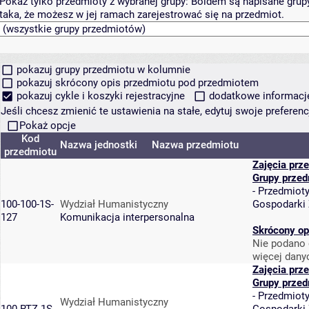
Pokaż tylko przedmioty z wybranej grupy:
Boldem są napisane grupy 
taka, że możesz w jej ramach zarejestrować się na przedmiot.
pokazuj grupy przedmiotu w kolumnie
pokazuj skrócony opis przedmiotu pod przedmiotem
pokazuj cykle i koszyki rejestracyjne
dodatkowe informacje 
Jeśli chcesz zmienić te ustawienia na stałe, edytuj swoje prefere
Pokaż opcje
Kod
Nazwa jednostki
Nazwa przedmiotu
przedmiotu
Zajęcia prz
Grupy przed
-
Przedmiot
100-100-1S-
Wydział Humanistyczny
Gospodarki
127
Komunikacja interpersonalna
Skrócony op
Nie podano 
więcej dany
Zajęcia prz
Grupy przed
-
Przedmiot
Wydział Humanistyczny