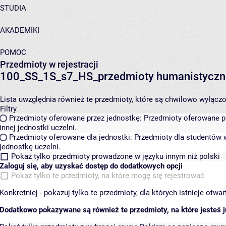
STUDIA
AKADEMIKI
POMOC
Przedmioty w rejestracji
100_SS_1S_s7_HS_przedmioty humanistyczn
Lista uwzględnia również te przedmioty, które są chwilowo wyłączone
Filtry
Przedmioty oferowane przez jednostkę:
Przedmioty oferowane pr
innej jednostki uczelni.
Przedmioty oferowane dla jednostki:
Przedmioty dla studentów w
jednostkę uczelni.
Pokaż tylko przedmioty prowadzone w języku innym niż polski
Zaloguj się, aby uzyskać dostęp do dodatkowych opcji
Pokaż tylko te przedmioty, na które mogę się rejestrować
Konkretniej - pokazuj tylko te przedmioty, dla których istnieje otw
Dodatkowo pokazywane są również te przedmioty, na które jesteś ju