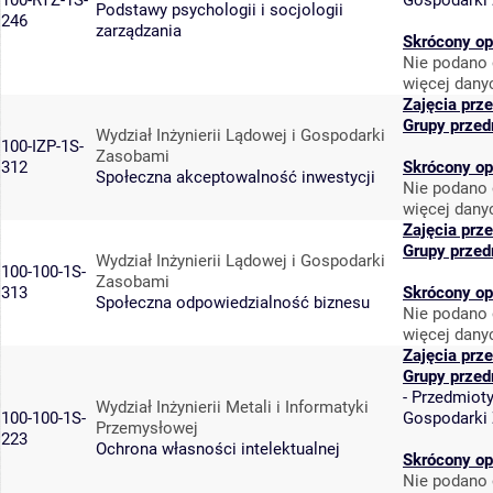
100-RTZ-1S-
Gospodarki
Podstawy psychologii i socjologii
246
zarządzania
Skrócony op
Nie podano 
więcej dany
Zajęcia prz
Grupy przed
Wydział Inżynierii Lądowej i Gospodarki
100-IZP-1S-
Zasobami
312
Skrócony op
Społeczna akceptowalność inwestycji
Nie podano 
więcej dany
Zajęcia prz
Grupy przed
Wydział Inżynierii Lądowej i Gospodarki
100-100-1S-
Zasobami
313
Skrócony op
Społeczna odpowiedzialność biznesu
Nie podano 
więcej dany
Zajęcia prz
Grupy przed
-
Przedmiot
Wydział Inżynierii Metali i Informatyki
100-100-1S-
Gospodarki
Przemysłowej
223
Ochrona własności intelektualnej
Skrócony op
Nie podano 