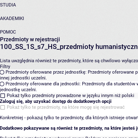
STUDIA
AKADEMIKI
POMOC
Przedmioty w rejestracji
100_SS_1S_s7_HS_przedmioty humanistyczn
Lista uwzględnia również te przedmioty, które są chwilowo wyłączone
Filtry
Przedmioty oferowane przez jednostkę:
Przedmioty oferowane pr
innej jednostki uczelni.
Przedmioty oferowane dla jednostki:
Przedmioty dla studentów w
jednostkę uczelni.
Pokaż tylko przedmioty prowadzone w języku innym niż polski
Zaloguj się, aby uzyskać dostęp do dodatkowych opcji
Pokaż tylko te przedmioty, na które mogę się rejestrować
Konkretniej - pokazuj tylko te przedmioty, dla których istnieje otw
Dodatkowo pokazywane są również te przedmioty, na które jesteś ju