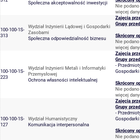
312
Skrócony o
Społeczna akceptowalność inwestycji
Nie podano 
więcej dany
Zajęcia prz
Grupy prze
Wydział Inżynierii Lądowej i Gospodarki
100-100-1S-
Zasobami
313
Skrócony o
Społeczna odpowiedzialność biznesu
Nie podano 
więcej dany
Zajęcia prz
Grupy prze
-
Przedmiot
Wydział Inżynierii Metali i Informatyki
100-100-1S-
Gospodarki
Przemysłowej
223
Ochrona własności intelektualnej
Skrócony o
Nie podano 
więcej dany
Zajęcia prz
Grupy prze
-
Przedmiot
100-100-1S-
Wydział Humanistyczny
Gospodarki
127
Komunikacja interpersonalna
Skrócony o
Nie podano 