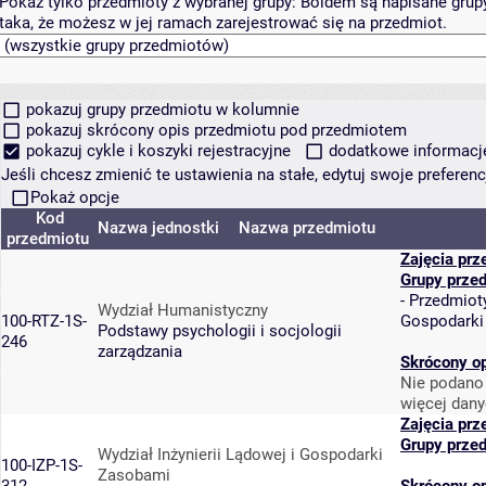
Pokaż tylko przedmioty z wybranej grupy:
Boldem są napisane grupy 
taka, że możesz w jej ramach zarejestrować się na przedmiot.
pokazuj grupy przedmiotu w kolumnie
pokazuj skrócony opis przedmiotu pod przedmiotem
pokazuj cykle i koszyki rejestracyjne
dodatkowe informacje 
Jeśli chcesz zmienić te ustawienia na stałe, edytuj swoje prefere
Pokaż opcje
Kod
Nazwa jednostki
Nazwa przedmiotu
przedmiotu
Zajęcia prz
Grupy prze
-
Przedmiot
Wydział Humanistyczny
100-RTZ-1S-
Gospodarki
Podstawy psychologii i socjologii
246
zarządzania
Skrócony o
Nie podano 
więcej dany
Zajęcia prz
Grupy prze
Wydział Inżynierii Lądowej i Gospodarki
100-IZP-1S-
Zasobami