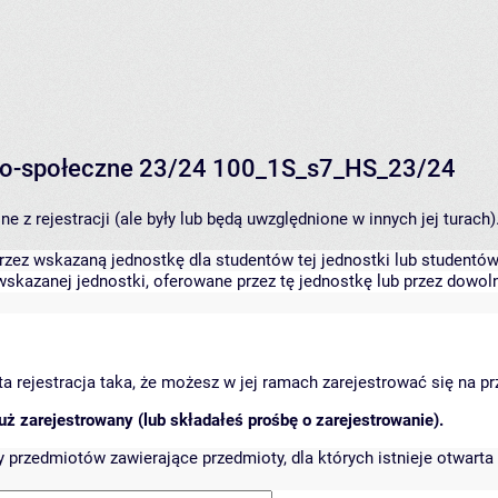
o-społeczne 23/24 100_1S_s7_HS_23/24
 z rejestracji (ale były lub będą uwzględnione w innych jej turach)
zez wskazaną jednostkę dla studentów tej jednostki lub studentów 
skazanej jednostki, oferowane przez tę jednostkę lub przez dowoln
arta rejestracja taka, że możesz w jej ramach zarejestrować się na p
ż zarejestrowany (lub składałeś prośbę o zarejestrowanie).
przedmiotów zawierające przedmioty, dla których istnieje otwarta 