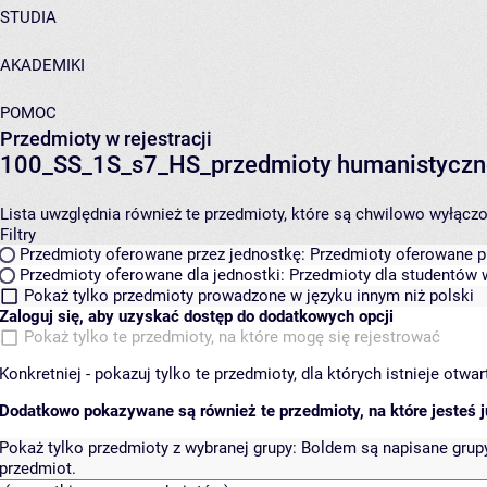
STUDIA
AKADEMIKI
POMOC
Przedmioty w rejestracji
100_SS_1S_s7_HS_przedmioty humanistyczn
Lista uwzględnia również te przedmioty, które są chwilowo wyłączone
Filtry
Przedmioty oferowane przez jednostkę:
Przedmioty oferowane pr
Przedmioty oferowane dla jednostki:
Przedmioty dla studentów w
Pokaż tylko przedmioty prowadzone w języku innym niż polski
Zaloguj się, aby uzyskać dostęp do dodatkowych opcji
Pokaż tylko te przedmioty, na które mogę się rejestrować
Konkretniej - pokazuj tylko te przedmioty, dla których istnieje otw
Dodatkowo pokazywane są również te przedmioty, na które jesteś ju
Pokaż tylko przedmioty z wybranej grupy:
Boldem są napisane grupy 
przedmiot.