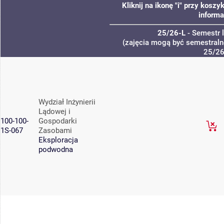
Kliknij na ikonę "i" przy kos
informa
25/26-L
- Semestr 
(zajęcia mogą być semestralne
25/26
Wydział Inżynierii
Lądowej i
100-100-
Gospodarki
1S-067
Zasobami
Eksploracja
podwodna