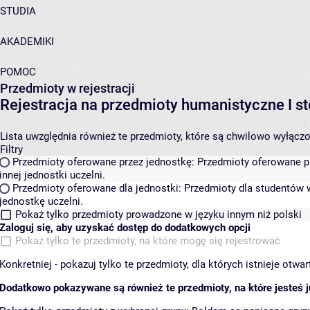
STUDIA
AKADEMIKI
POMOC
Przedmioty w rejestracji
Rejestracja na przedmioty humanistyczne I
Lista uwzględnia również te przedmioty, które są chwilowo wyłączone
Filtry
Przedmioty oferowane przez jednostkę:
Przedmioty oferowane pr
innej jednostki uczelni.
Przedmioty oferowane dla jednostki:
Przedmioty dla studentów w
jednostkę uczelni.
Pokaż tylko przedmioty prowadzone w języku innym niż polski
Zaloguj się, aby uzyskać dostęp do dodatkowych opcji
Pokaż tylko te przedmioty, na które mogę się rejestrować
Konkretniej - pokazuj tylko te przedmioty, dla których istnieje otw
Dodatkowo pokazywane są również te przedmioty, na które jesteś ju