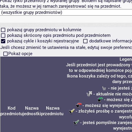
Pokaż tylko przedmioty z wybranej grupy:
Boldem są napisane grupy 
taka, że możesz w jej ramach zarejestrować się na przedmiot.
pokazuj grupy przedmiotu w kolumnie
pokazuj skrócony opis przedmiotu pod przedmiotem
pokazuj cykle i koszyki rejestracyjne
dodatkowe informacje 
Jeśli chcesz zmienić te ustawienia na stałe, edytuj swoje prefere
Pokaż opcje
Legen
Jeśli przedmiot jest prowadzony
to w odpowiedniej komórce poja
Ikona koszyka zależy od tego, c
dany prze
- nie jesteś
- aktualnie nie moż
- możesz się 
- możesz się wyrejestrow
Kod
Nazwa
Nazwa
- złożyłeś prośbę o zarejestr
przedmiotu
jednostki
przedmiotu
wycof
- jesteś pomyślnie zarejes
wyrejest