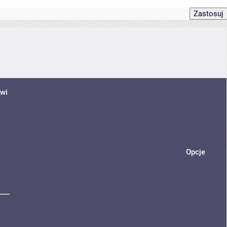
awi
Opcje