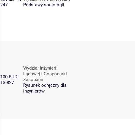
247
Podstawy socjologii
Wydział Inżynierii
Lądowej i Gospodarki
100-BUD-
Zasobami
1S-827
Rysunek odręczny dla
inżynierów