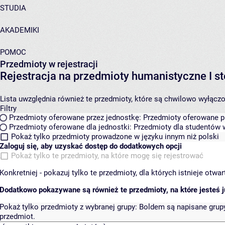
STUDIA
AKADEMIKI
POMOC
Przedmioty w rejestracji
Rejestracja na przedmioty humanistyczne I
Lista uwzględnia również te przedmioty, które są chwilowo wyłączone
Filtry
Przedmioty oferowane przez jednostkę:
Przedmioty oferowane pr
Przedmioty oferowane dla jednostki:
Przedmioty dla studentów w
Pokaż tylko przedmioty prowadzone w języku innym niż polski
Zaloguj się, aby uzyskać dostęp do dodatkowych opcji
Pokaż tylko te przedmioty, na które mogę się rejestrować
Konkretniej - pokazuj tylko te przedmioty, dla których istnieje otw
Dodatkowo pokazywane są również te przedmioty, na które jesteś ju
Pokaż tylko przedmioty z wybranej grupy:
Boldem są napisane grupy 
przedmiot.