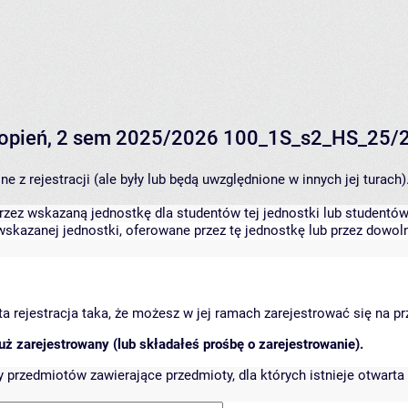
 stopień, 2 sem 2025/2026 100_1S_s2_HS_25/
 z rejestracji (ale były lub będą uwzględnione w innych jej turach)
zez wskazaną jednostkę dla studentów tej jednostki lub studentów 
skazanej jednostki, oferowane przez tę jednostkę lub przez dowoln
arta rejestracja taka, że możesz w jej ramach zarejestrować się na p
ż zarejestrowany (lub składałeś prośbę o zarejestrowanie).
przedmiotów zawierające przedmioty, dla których istnieje otwarta 