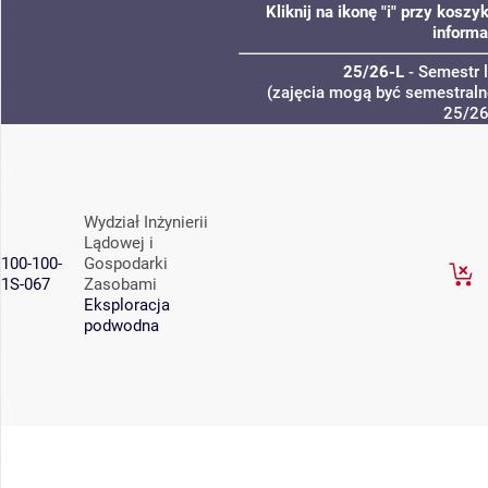
Kliknij na ikonę "i" przy kos
informa
25/26-L
- Semestr 
(zajęcia mogą być semestralne
25/26
Wydział Inżynierii
Lądowej i
100-100-
Gospodarki
1S-067
Zasobami
Eksploracja
podwodna