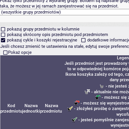
Pokaż tylko przedmioty z wybranej grupy:
Boldem są napisane grupy 
taka, że możesz w jej ramach zarejestrować się na przedmiot.
pokazuj grupy przedmiotu w kolumnie
pokazuj skrócony opis przedmiotu pod przedmiotem
pokazuj cykle i koszyki rejestracyjne
dodatkowe informacje 
Jeśli chcesz zmienić te ustawienia na stałe, edytuj swoje prefere
Pokaż opcje
Legen
Jeśli przedmiot jest prowadzony
to w odpowiedniej komórce poja
Ikona koszyka zależy od tego, c
dany prze
- nie jesteś
- aktualnie nie moż
- możesz się 
- możesz się wyrejestrow
Kod
Nazwa
Nazwa
- złożyłeś prośbę o zarejestr
przedmiotu
jednostki
przedmiotu
wycof
- jesteś pomyślnie zarejes
wyrejest