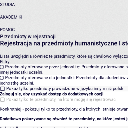
STUDIA
AKADEMIKI
POMOC
Przedmioty w rejestracji
Rejestracja na przedmioty humanistyczne I
Lista uwzględnia również te przedmioty, które są chwilowo wyłączone
Filtry
Przedmioty oferowane przez jednostkę:
Przedmioty oferowane pr
innej jednostki uczelni.
Przedmioty oferowane dla jednostki:
Przedmioty dla studentów w
jednostkę uczelni.
Pokaż tylko przedmioty prowadzone w języku innym niż polski
Zaloguj się, aby uzyskać dostęp do dodatkowych opcji
Pokaż tylko te przedmioty, na które mogę się rejestrować
Konkretniej - pokazuj tylko te przedmioty, dla których istnieje otw
Dodatkowo pokazywane są również te przedmioty, na które jesteś ju