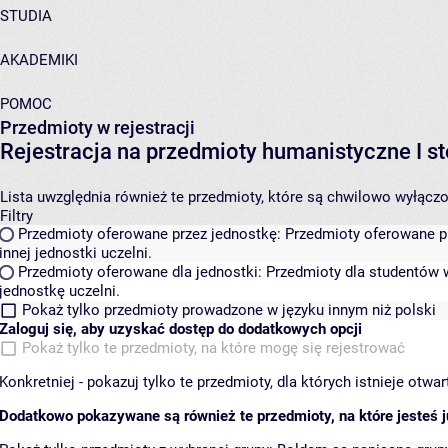
STUDIA
AKADEMIKI
POMOC
Przedmioty w rejestracji
Rejestracja na przedmioty humanistyczne I
Lista uwzględnia również te przedmioty, które są chwilowo wyłączone
Filtry
Przedmioty oferowane przez jednostkę:
Przedmioty oferowane pr
innej jednostki uczelni.
Przedmioty oferowane dla jednostki:
Przedmioty dla studentów w
jednostkę uczelni.
Pokaż tylko przedmioty prowadzone w języku innym niż polski
Zaloguj się, aby uzyskać dostęp do dodatkowych opcji
Pokaż tylko te przedmioty, na które mogę się rejestrować
Konkretniej - pokazuj tylko te przedmioty, dla których istnieje otw
Dodatkowo pokazywane są również te przedmioty, na które jesteś ju