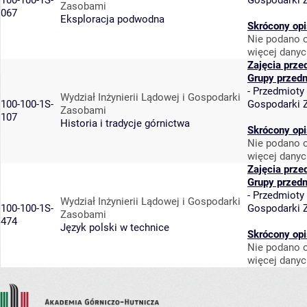
100-100-1S-
Gospodarki 
Zasobami
067
Eksploracja podwodna
Skrócony opi
Nie podano o
więcej danyc
Zajęcia prze
Grupy przed
-
Przedmioty
Wydział Inżynierii Lądowej i Gospodarki
100-100-1S-
Gospodarki 
Zasobami
107
Historia i tradycje górnictwa
Skrócony opi
Nie podano o
więcej danyc
Zajęcia prze
Grupy przed
-
Przedmioty
Wydział Inżynierii Lądowej i Gospodarki
100-100-1S-
Gospodarki 
Zasobami
474
Język polski w technice
Skrócony opi
Nie podano o
więcej danyc