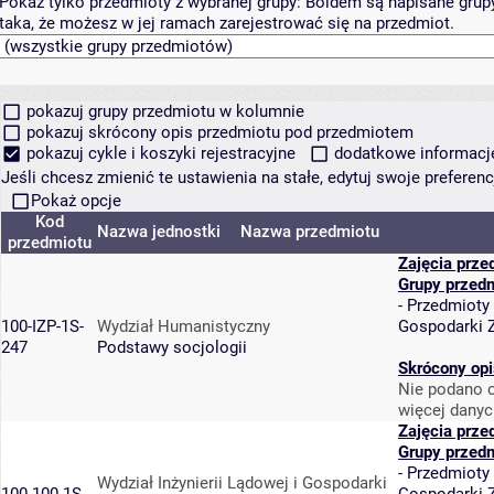
Pokaż tylko przedmioty z wybranej grupy:
Boldem są napisane grupy 
taka, że możesz w jej ramach zarejestrować się na przedmiot.
pokazuj grupy przedmiotu w kolumnie
pokazuj skrócony opis przedmiotu pod przedmiotem
pokazuj cykle i koszyki rejestracyjne
dodatkowe informacje 
Jeśli chcesz zmienić te ustawienia na stałe, edytuj swoje prefere
Pokaż opcje
Kod
Nazwa jednostki
Nazwa przedmiotu
przedmiotu
Zajęcia prze
Grupy przed
-
Przedmioty
100-IZP-1S-
Wydział Humanistyczny
Gospodarki 
247
Podstawy socjologii
Skrócony opi
Nie podano o
więcej danyc
Zajęcia prze
Grupy przed
-
Przedmioty
Wydział Inżynierii Lądowej i Gospodarki