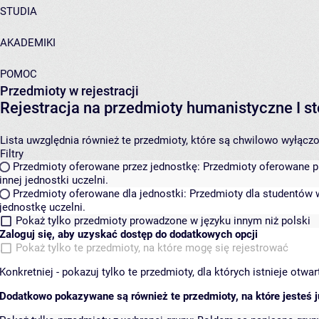
STUDIA
AKADEMIKI
POMOC
Przedmioty w rejestracji
Rejestracja na przedmioty humanistyczne I
Lista uwzględnia również te przedmioty, które są chwilowo wyłączone
Filtry
Przedmioty oferowane przez jednostkę:
Przedmioty oferowane pr
innej jednostki uczelni.
Przedmioty oferowane dla jednostki:
Przedmioty dla studentów w
jednostkę uczelni.
Pokaż tylko przedmioty prowadzone w języku innym niż polski
Zaloguj się, aby uzyskać dostęp do dodatkowych opcji
Pokaż tylko te przedmioty, na które mogę się rejestrować
Konkretniej - pokazuj tylko te przedmioty, dla których istnieje otw
Dodatkowo pokazywane są również te przedmioty, na które jesteś ju