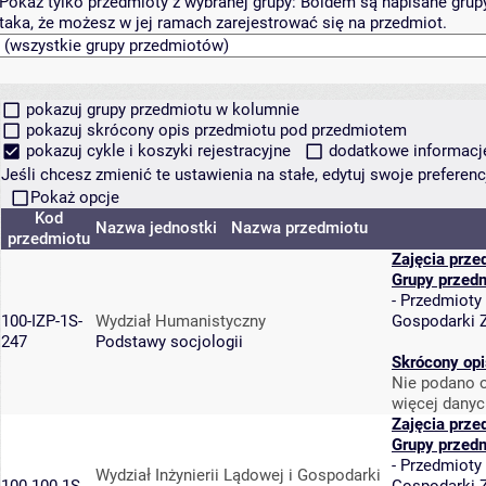
Pokaż tylko przedmioty z wybranej grupy:
Boldem są napisane grupy 
taka, że możesz w jej ramach zarejestrować się na przedmiot.
pokazuj grupy przedmiotu w kolumnie
pokazuj skrócony opis przedmiotu pod przedmiotem
pokazuj cykle i koszyki rejestracyjne
dodatkowe informacje 
Jeśli chcesz zmienić te ustawienia na stałe, edytuj swoje prefere
Pokaż opcje
Kod
Nazwa jednostki
Nazwa przedmiotu
przedmiotu
Zajęcia prze
Grupy przed
-
Przedmioty
100-IZP-1S-
Wydział Humanistyczny
Gospodarki 
247
Podstawy socjologii
Skrócony opi
Nie podano o
więcej danyc
Zajęcia prze
Grupy przed
-
Przedmioty
Wydział Inżynierii Lądowej i Gospodarki