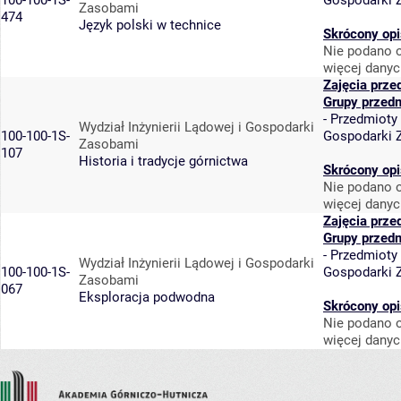
100-100-1S-
Gospodarki 
Zasobami
474
Język polski w technice
Skrócony opi
Nie podano o
więcej danyc
Zajęcia prze
Grupy przed
-
Przedmioty
Wydział Inżynierii Lądowej i Gospodarki
100-100-1S-
Gospodarki 
Zasobami
107
Historia i tradycje górnictwa
Skrócony opi
Nie podano o
więcej danyc
Zajęcia prze
Grupy przed
-
Przedmioty
Wydział Inżynierii Lądowej i Gospodarki
100-100-1S-
Gospodarki 
Zasobami
067
Eksploracja podwodna
Skrócony opi
Nie podano o
więcej danyc