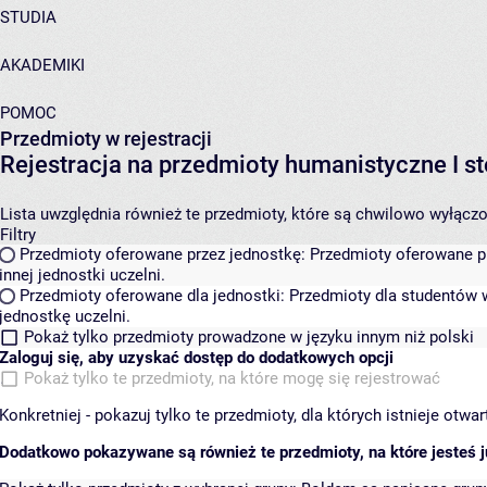
STUDIA
AKADEMIKI
POMOC
Przedmioty w rejestracji
Rejestracja na przedmioty humanistyczne I
Lista uwzględnia również te przedmioty, które są chwilowo wyłączone
Filtry
Przedmioty oferowane przez jednostkę:
Przedmioty oferowane pr
innej jednostki uczelni.
Przedmioty oferowane dla jednostki:
Przedmioty dla studentów w
jednostkę uczelni.
Pokaż tylko przedmioty prowadzone w języku innym niż polski
Zaloguj się, aby uzyskać dostęp do dodatkowych opcji
Pokaż tylko te przedmioty, na które mogę się rejestrować
Konkretniej - pokazuj tylko te przedmioty, dla których istnieje otw
Dodatkowo pokazywane są również te przedmioty, na które jesteś ju