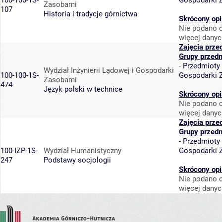
100-100-1S-
Gospodarki 
Zasobami
107
Historia i tradycje górnictwa
Skrócony opi
Nie podano o
więcej danyc
Zajęcia prze
Grupy przed
-
Przedmioty
Wydział Inżynierii Lądowej i Gospodarki
100-100-1S-
Gospodarki 
Zasobami
474
Język polski w technice
Skrócony opi
Nie podano o
więcej danyc
Zajęcia prze
Grupy przed
-
Przedmioty
100-IZP-1S-
Wydział Humanistyczny
Gospodarki 
247
Podstawy socjologii
Skrócony opi
Nie podano o
więcej danyc