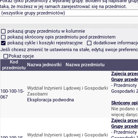
Pokaż tylko przedmioty z wybranej grupy:
Boldem są napisane grupy 
taka, że możesz w jej ramach zarejestrować się na przedmiot.
pokazuj grupy przedmiotu w kolumnie
pokazuj skrócony opis przedmiotu pod przedmiotem
pokazuj cykle i koszyki rejestracyjne
dodatkowe informacje 
Jeśli chcesz zmienić te ustawienia na stałe, edytuj swoje prefere
Pokaż opcje
Kod
Nazwa jednostki
Nazwa przedmiotu
przedmiotu
Zajęcia prze
Grupy przed
-
Przedmioty
Wydział Inżynierii Lądowej i Gospodarki
100-100-1S-
Gospodarki 
Zasobami
067
Eksploracja podwodna
Skrócony opi
Nie podano o
więcej danyc
Zajęcia prze
Grupy przed
-
Przedmioty
Wydział Inżynierii Lądowej i Gospodarki