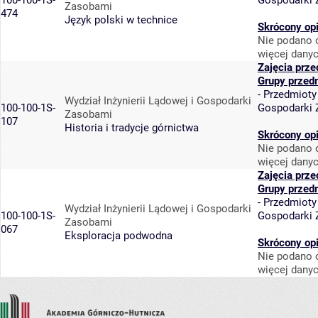
100-100-1S-
Gospodarki
Zasobami
474
Język polski w technice
Skrócony op
Nie podano o
więcej danyc
Zajęcia prz
Grupy przed
-
Przedmioty
Wydział Inżynierii Lądowej i Gospodarki
100-100-1S-
Gospodarki
Zasobami
107
Historia i tradycje górnictwa
Skrócony op
Nie podano o
więcej danyc
Zajęcia prz
Grupy przed
-
Przedmioty
Wydział Inżynierii Lądowej i Gospodarki
100-100-1S-
Gospodarki
Zasobami
067
Eksploracja podwodna
Skrócony op
Nie podano o
więcej danyc