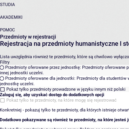
STUDIA
AKADEMIKI
POMOC
Przedmioty w rejestracji
Rejestracja na przedmioty humanistyczne I
Lista uwzględnia również te przedmioty, które są chwilowo wyłączone
Filtry
Przedmioty oferowane przez jednostkę:
Przedmioty oferowane pr
innej jednostki uczelni.
Przedmioty oferowane dla jednostki:
Przedmioty dla studentów w
jednostkę uczelni.
Pokaż tylko przedmioty prowadzone w języku innym niż polski
Zaloguj się, aby uzyskać dostęp do dodatkowych opcji
Pokaż tylko te przedmioty, na które mogę się rejestrować
Konkretniej - pokazuj tylko te przedmioty, dla których istnieje otw
Dodatkowo pokazywane są również te przedmioty, na które jesteś ju