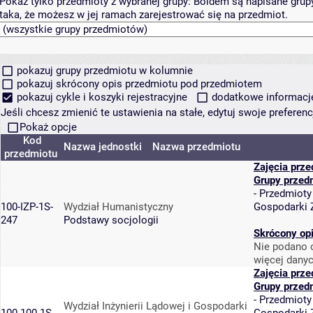
Pokaż tylko przedmioty z wybranej grupy:
Boldem są napisane grupy 
taka, że możesz w jej ramach zarejestrować się na przedmiot.
pokazuj grupy przedmiotu w kolumnie
pokazuj skrócony opis przedmiotu pod przedmiotem
pokazuj cykle i koszyki rejestracyjne
dodatkowe informacje 
Jeśli chcesz zmienić te ustawienia na stałe, edytuj swoje prefere
Pokaż opcje
Kod
Nazwa jednostki
Nazwa przedmiotu
przedmiotu
Zajęcia prz
Grupy przed
-
Przedmioty
100-IZP-1S-
Wydział Humanistyczny
Gospodarki
247
Podstawy socjologii
Skrócony op
Nie podano o
więcej danyc
Zajęcia prz
Grupy przed
-
Przedmioty
Wydział Inżynierii Lądowej i Gospodarki