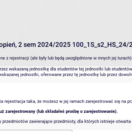
 stopień, 2 sem 2024/2025 100_1S_s2_HS_24/
 z rejestracji (ale były lub będą uwzględnione w innych jej turach)
zez wskazaną jednostkę dla studentów tej jednostki lub studentów 
skazanej jednostki, oferowane przez tę jednostkę lub przez dowoln
arta rejestracja taka, że możesz w jej ramach zarejestrować się na p
ż zarejestrowany (lub składałeś prośbę o zarejestrowanie).
przedmiotów zawierające przedmioty, dla których istnieje otwarta 