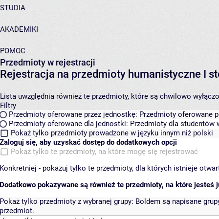
STUDIA
AKADEMIKI
POMOC
Przedmioty w rejestracji
Rejestracja na przedmioty humanistyczne I
Lista uwzględnia również te przedmioty, które są chwilowo wyłączone
Filtry
Przedmioty oferowane przez jednostkę:
Przedmioty oferowane pr
Przedmioty oferowane dla jednostki:
Przedmioty dla studentów w
Pokaż tylko przedmioty prowadzone w języku innym niż polski
Zaloguj się, aby uzyskać dostęp do dodatkowych opcji
Pokaż tylko te przedmioty, na które mogę się rejestrować
Konkretniej - pokazuj tylko te przedmioty, dla których istnieje otw
Dodatkowo pokazywane są również te przedmioty, na które jesteś ju
Pokaż tylko przedmioty z wybranej grupy:
Boldem są napisane grupy 
przedmiot.