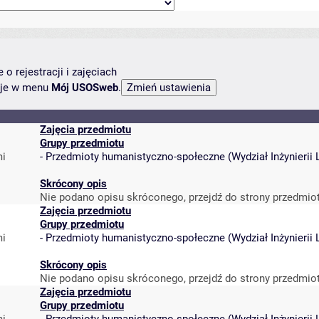
o rejestracji i zajęciach
ncje w menu
Mój USOSweb
.
Zajęcia przedmiotu
Grupy przedmiotu
mi
-
Przedmioty humanistyczno-społeczne
(
Wydział Inżynieri
Skrócony opis
Nie podano opisu skróconego, przejdź do strony przedmio
Zajęcia przedmiotu
Grupy przedmiotu
mi
-
Przedmioty humanistyczno-społeczne
(
Wydział Inżynieri
Skrócony opis
Nie podano opisu skróconego, przejdź do strony przedmio
Zajęcia przedmiotu
Grupy przedmiotu