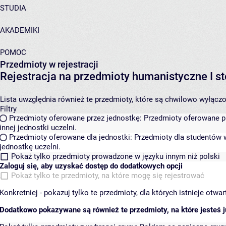
STUDIA
AKADEMIKI
POMOC
Przedmioty w rejestracji
Rejestracja na przedmioty humanistyczne I
Lista uwzględnia również te przedmioty, które są chwilowo wyłączone
Filtry
Przedmioty oferowane przez jednostkę:
Przedmioty oferowane pr
innej jednostki uczelni.
Przedmioty oferowane dla jednostki:
Przedmioty dla studentów w
jednostkę uczelni.
Pokaż tylko przedmioty prowadzone w języku innym niż polski
Zaloguj się, aby uzyskać dostęp do dodatkowych opcji
Pokaż tylko te przedmioty, na które mogę się rejestrować
Konkretniej - pokazuj tylko te przedmioty, dla których istnieje otw
Dodatkowo pokazywane są również te przedmioty, na które jesteś ju