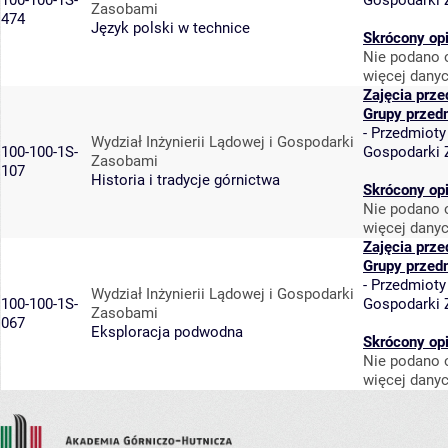
100-100-1S-
Gospodarki
Zasobami
474
Język polski w technice
Skrócony op
Nie podano o
więcej danyc
Zajęcia prz
Grupy przed
-
Przedmioty
Wydział Inżynierii Lądowej i Gospodarki
100-100-1S-
Gospodarki
Zasobami
107
Historia i tradycje górnictwa
Skrócony op
Nie podano o
więcej danyc
Zajęcia prz
Grupy przed
-
Przedmioty
Wydział Inżynierii Lądowej i Gospodarki
100-100-1S-
Gospodarki
Zasobami
067
Eksploracja podwodna
Skrócony op
Nie podano o
więcej danyc