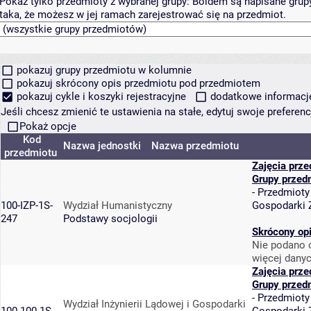
Pokaż tylko przedmioty z wybranej grupy:
Boldem są napisane grupy 
taka, że możesz w jej ramach zarejestrować się na przedmiot.
pokazuj grupy przedmiotu w kolumnie
pokazuj skrócony opis przedmiotu pod przedmiotem
pokazuj cykle i koszyki rejestracyjne
dodatkowe informacje 
Jeśli chcesz zmienić te ustawienia na stałe, edytuj swoje prefere
Pokaż opcje
Kod
Nazwa jednostki
Nazwa przedmiotu
przedmiotu
Zajęcia prz
Grupy przed
-
Przedmioty
100-IZP-1S-
Wydział Humanistyczny
Gospodarki
247
Podstawy socjologii
Skrócony op
Nie podano o
więcej danyc
Zajęcia prz
Grupy przed
-
Przedmioty
Wydział Inżynierii Lądowej i Gospodarki