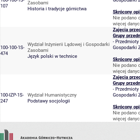
100-100-1S-
Gospodarki 
Zasobami
107
Historia i tradycje górnictwa
Skrócony opi
Nie podano o
więcej danyc
Zajęcia prze
Grupy przed
-
Przedmioty
Wydział Inżynierii Lądowej i Gospodarki
100-100-1S-
Gospodarki 
Zasobami
474
Język polski w technice
Skrócony opi
Nie podano o
więcej danyc
Zajęcia prze
Grupy przed
-
Przedmioty
100-IZP-1S-
Wydział Humanistyczny
Gospodarki 
247
Podstawy socjologii
Skrócony opi
Nie podano o
więcej danyc