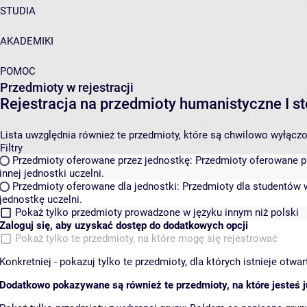
STUDIA
AKADEMIKI
POMOC
Przedmioty w rejestracji
Rejestracja na przedmioty humanistyczne I
Lista uwzględnia również te przedmioty, które są chwilowo wyłączone
Filtry
Przedmioty oferowane przez jednostkę:
Przedmioty oferowane pr
innej jednostki uczelni.
Przedmioty oferowane dla jednostki:
Przedmioty dla studentów w
jednostkę uczelni.
Pokaż tylko przedmioty prowadzone w języku innym niż polski
Zaloguj się, aby uzyskać dostęp do dodatkowych opcji
Pokaż tylko te przedmioty, na które mogę się rejestrować
Konkretniej - pokazuj tylko te przedmioty, dla których istnieje otw
Dodatkowo pokazywane są również te przedmioty, na które jesteś ju