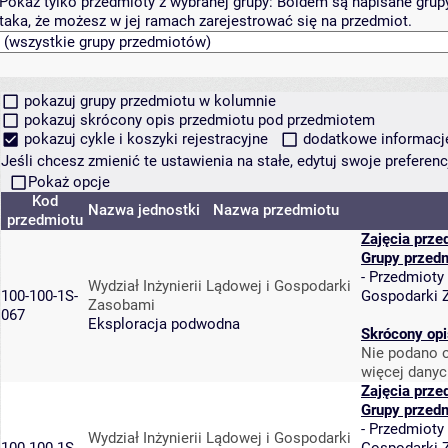
Pokaż tylko przedmioty z wybranej grupy:
Boldem są napisane grupy 
taka, że możesz w jej ramach zarejestrować się na przedmiot.
pokazuj grupy przedmiotu w kolumnie
pokazuj skrócony opis przedmiotu pod przedmiotem
pokazuj cykle i koszyki rejestracyjne
dodatkowe informacje 
Jeśli chcesz zmienić te ustawienia na stałe, edytuj swoje prefere
Pokaż opcje
Kod
Nazwa jednostki
Nazwa przedmiotu
przedmiotu
Zajęcia prze
Grupy przed
-
Przedmioty
Wydział Inżynierii Lądowej i Gospodarki
100-100-1S-
Gospodarki 
Zasobami
067
Eksploracja podwodna
Skrócony opi
Nie podano o
więcej danyc
Zajęcia prze
Grupy przed
-
Przedmioty
Wydział Inżynierii Lądowej i Gospodarki