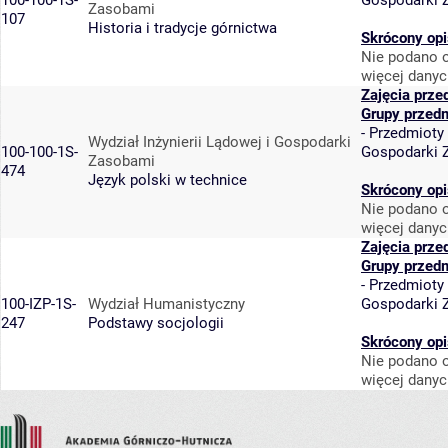
100-100-1S-
Gospodarki 
Zasobami
107
Historia i tradycje górnictwa
Skrócony opi
Nie podano o
więcej danyc
Zajęcia prze
Grupy przed
-
Przedmioty
Wydział Inżynierii Lądowej i Gospodarki
100-100-1S-
Gospodarki 
Zasobami
474
Język polski w technice
Skrócony opi
Nie podano o
więcej danyc
Zajęcia prze
Grupy przed
-
Przedmioty
100-IZP-1S-
Wydział Humanistyczny
Gospodarki 
247
Podstawy socjologii
Skrócony opi
Nie podano o
więcej danyc