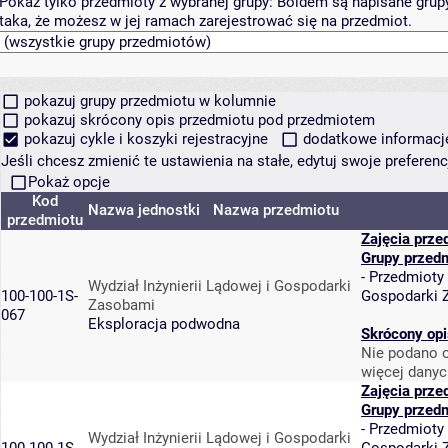
Pokaż tylko przedmioty z wybranej grupy:
Boldem są napisane grupy 
taka, że możesz w jej ramach zarejestrować się na przedmiot.
pokazuj grupy przedmiotu w kolumnie
pokazuj skrócony opis przedmiotu pod przedmiotem
pokazuj cykle i koszyki rejestracyjne
dodatkowe informacje 
Jeśli chcesz zmienić te ustawienia na stałe, edytuj swoje prefere
Pokaż opcje
Kod
Nazwa jednostki
Nazwa przedmiotu
przedmiotu
Zajęcia prze
Grupy przed
-
Przedmioty
Wydział Inżynierii Lądowej i Gospodarki
100-100-1S-
Gospodarki 
Zasobami
067
Eksploracja podwodna
Skrócony opi
Nie podano o
więcej danyc
Zajęcia prze
Grupy przed
-
Przedmioty
Wydział Inżynierii Lądowej i Gospodarki