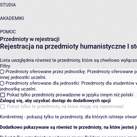
STUDIA
AKADEMIKI
POMOC
Przedmioty w rejestracji
Rejestracja na przedmioty humanistyczne I
Lista uwzględnia również te przedmioty, które są chwilowo wyłączone
Filtry
Przedmioty oferowane przez jednostkę:
Przedmioty oferowane pr
innej jednostki uczelni.
Przedmioty oferowane dla jednostki:
Przedmioty dla studentów w
jednostkę uczelni.
Pokaż tylko przedmioty prowadzone w języku innym niż polski
Zaloguj się, aby uzyskać dostęp do dodatkowych opcji
Pokaż tylko te przedmioty, na które mogę się rejestrować
Konkretniej - pokazuj tylko te przedmioty, dla których istnieje otw
Dodatkowo pokazywane są również te przedmioty, na które jesteś ju