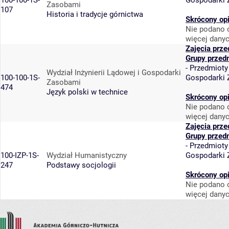
100-100-1S-
Gospodarki
Zasobami
107
Historia i tradycje górnictwa
Skrócony op
Nie podano o
więcej danyc
Zajęcia prz
Grupy przed
-
Przedmioty
Wydział Inżynierii Lądowej i Gospodarki
100-100-1S-
Gospodarki
Zasobami
474
Język polski w technice
Skrócony op
Nie podano o
więcej danyc
Zajęcia prz
Grupy przed
-
Przedmioty
100-IZP-1S-
Wydział Humanistyczny
Gospodarki
247
Podstawy socjologii
Skrócony op
Nie podano o
więcej danyc