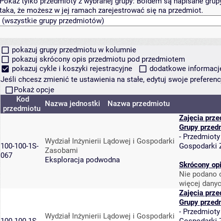
Pokaż tylko przedmioty z wybranej grupy:
Boldem są napisane grupy 
taka, że możesz w jej ramach zarejestrować się na przedmiot.
pokazuj grupy przedmiotu w kolumnie
pokazuj skrócony opis przedmiotu pod przedmiotem
pokazuj cykle i koszyki rejestracyjne
dodatkowe informacje 
Jeśli chcesz zmienić te ustawienia na stałe, edytuj swoje prefere
Pokaż opcje
Kod
Nazwa jednostki
Nazwa przedmiotu
przedmiotu
Zajęcia prz
Grupy przed
-
Przedmioty
Wydział Inżynierii Lądowej i Gospodarki
100-100-1S-
Gospodarki
Zasobami
067
Eksploracja podwodna
Skrócony op
Nie podano o
więcej danyc
Zajęcia prz
Grupy przed
-
Przedmioty
Wydział Inżynierii Lądowej i Gospodarki