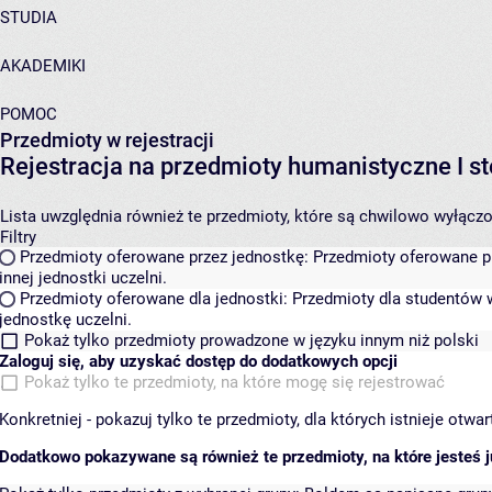
STUDIA
AKADEMIKI
POMOC
Przedmioty w rejestracji
Rejestracja na przedmioty humanistyczne I
Lista uwzględnia również te przedmioty, które są chwilowo wyłączone
Filtry
Przedmioty oferowane przez jednostkę:
Przedmioty oferowane pr
innej jednostki uczelni.
Przedmioty oferowane dla jednostki:
Przedmioty dla studentów w
jednostkę uczelni.
Pokaż tylko przedmioty prowadzone w języku innym niż polski
Zaloguj się, aby uzyskać dostęp do dodatkowych opcji
Pokaż tylko te przedmioty, na które mogę się rejestrować
Konkretniej - pokazuj tylko te przedmioty, dla których istnieje otw
Dodatkowo pokazywane są również te przedmioty, na które jesteś ju