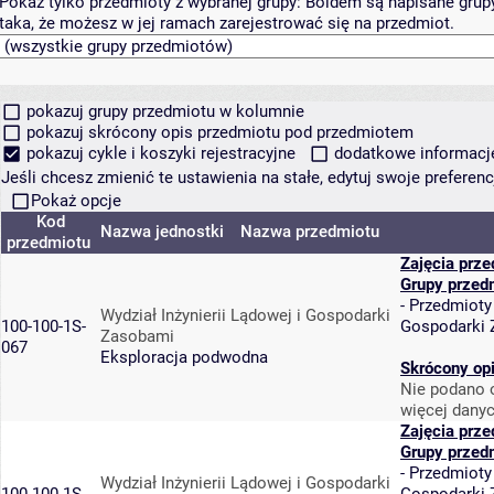
Pokaż tylko przedmioty z wybranej grupy:
Boldem są napisane grupy 
taka, że możesz w jej ramach zarejestrować się na przedmiot.
pokazuj grupy przedmiotu w kolumnie
pokazuj skrócony opis przedmiotu pod przedmiotem
pokazuj cykle i koszyki rejestracyjne
dodatkowe informacje 
Jeśli chcesz zmienić te ustawienia na stałe, edytuj swoje prefere
Pokaż opcje
Kod
Nazwa jednostki
Nazwa przedmiotu
przedmiotu
Zajęcia prz
Grupy przed
-
Przedmioty
Wydział Inżynierii Lądowej i Gospodarki
100-100-1S-
Gospodarki
Zasobami
067
Eksploracja podwodna
Skrócony op
Nie podano o
więcej danyc
Zajęcia prz
Grupy przed
-
Przedmioty
Wydział Inżynierii Lądowej i Gospodarki