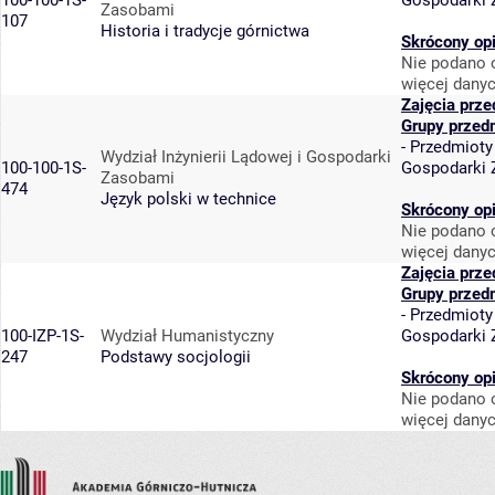
100-100-1S-
Gospodarki
Zasobami
107
Historia i tradycje górnictwa
Skrócony op
Nie podano o
więcej danyc
Zajęcia prz
Grupy przed
-
Przedmioty
Wydział Inżynierii Lądowej i Gospodarki
100-100-1S-
Gospodarki
Zasobami
474
Język polski w technice
Skrócony op
Nie podano o
więcej danyc
Zajęcia prz
Grupy przed
-
Przedmioty
100-IZP-1S-
Wydział Humanistyczny
Gospodarki
247
Podstawy socjologii
Skrócony op
Nie podano o
więcej danyc