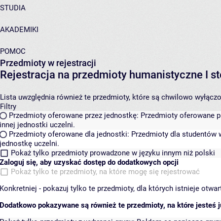
STUDIA
AKADEMIKI
POMOC
Przedmioty w rejestracji
Rejestracja na przedmioty humanistyczne I
Lista uwzględnia również te przedmioty, które są chwilowo wyłączone
Filtry
Przedmioty oferowane przez jednostkę:
Przedmioty oferowane pr
innej jednostki uczelni.
Przedmioty oferowane dla jednostki:
Przedmioty dla studentów w
jednostkę uczelni.
Pokaż tylko przedmioty prowadzone w języku innym niż polski
Zaloguj się, aby uzyskać dostęp do dodatkowych opcji
Pokaż tylko te przedmioty, na które mogę się rejestrować
Konkretniej - pokazuj tylko te przedmioty, dla których istnieje otw
Dodatkowo pokazywane są również te przedmioty, na które jesteś ju