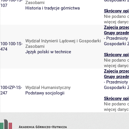
100-100-1S-
Gospodarki 
Zasobami
107
Historia i tradycje górnictwa
Skrócony opi
Nie podano o
więcej danyc
Zajęcia prze
Grupy przed
-
Przedmioty
Wydział Inżynierii Lądowej i Gospodarki
100-100-1S-
Gospodarki 
Zasobami
474
Język polski w technice
Skrócony opi
Nie podano o
więcej danyc
Zajęcia prze
Grupy przed
-
Przedmioty
100-IZP-1S-
Wydział Humanistyczny
Gospodarki 
247
Podstawy socjologii
Skrócony opi
Nie podano o
więcej danyc