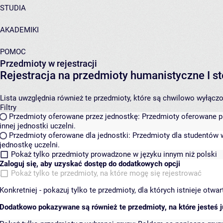
STUDIA
AKADEMIKI
POMOC
Przedmioty w rejestracji
Rejestracja na przedmioty humanistyczne I
Lista uwzględnia również te przedmioty, które są chwilowo wyłączone
Filtry
Przedmioty oferowane przez jednostkę:
Przedmioty oferowane pr
innej jednostki uczelni.
Przedmioty oferowane dla jednostki:
Przedmioty dla studentów w
jednostkę uczelni.
Pokaż tylko przedmioty prowadzone w języku innym niż polski
Zaloguj się, aby uzyskać dostęp do dodatkowych opcji
Pokaż tylko te przedmioty, na które mogę się rejestrować
Konkretniej - pokazuj tylko te przedmioty, dla których istnieje otw
Dodatkowo pokazywane są również te przedmioty, na które jesteś ju