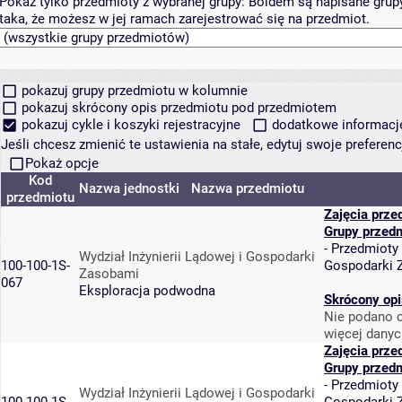
Pokaż tylko przedmioty z wybranej grupy:
Boldem są napisane grupy 
taka, że możesz w jej ramach zarejestrować się na przedmiot.
pokazuj grupy przedmiotu w kolumnie
pokazuj skrócony opis przedmiotu pod przedmiotem
pokazuj cykle i koszyki rejestracyjne
dodatkowe informacje 
Jeśli chcesz zmienić te ustawienia na stałe, edytuj swoje prefere
Pokaż opcje
Kod
Nazwa jednostki
Nazwa przedmiotu
przedmiotu
Zajęcia prze
Grupy przed
-
Przedmioty
Wydział Inżynierii Lądowej i Gospodarki
100-100-1S-
Gospodarki 
Zasobami
067
Eksploracja podwodna
Skrócony opi
Nie podano o
więcej danyc
Zajęcia prze
Grupy przed
-
Przedmioty
Wydział Inżynierii Lądowej i Gospodarki