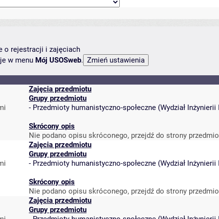
o rejestracji i zajęciach
ncje w menu
Mój USOSweb
.
Zajęcia przedmiotu
Grupy przedmiotu
mi
-
Przedmioty humanistyczno-społeczne
(
Wydział Inżynieri
Skrócony opis
Nie podano opisu skróconego, przejdź do strony przedmio
Zajęcia przedmiotu
Grupy przedmiotu
mi
-
Przedmioty humanistyczno-społeczne
(
Wydział Inżynieri
Skrócony opis
Nie podano opisu skróconego, przejdź do strony przedmio
Zajęcia przedmiotu
Grupy przedmiotu