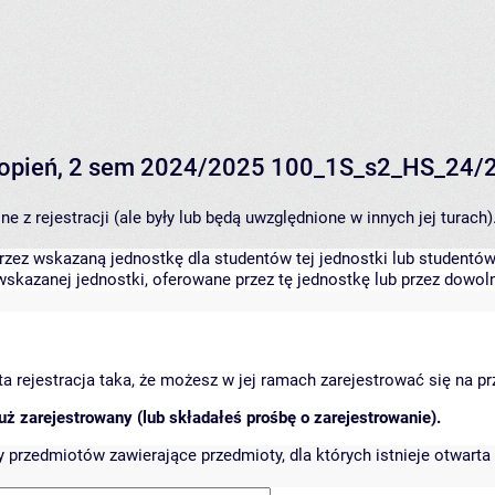
 stopień, 2 sem 2024/2025 100_1S_s2_HS_24/
 z rejestracji (ale były lub będą uwzględnione w innych jej turach)
zez wskazaną jednostkę dla studentów tej jednostki lub studentów 
skazanej jednostki, oferowane przez tę jednostkę lub przez dowoln
arta rejestracja taka, że możesz w jej ramach zarejestrować się na p
ż zarejestrowany (lub składałeś prośbę o zarejestrowanie).
przedmiotów zawierające przedmioty, dla których istnieje otwarta 