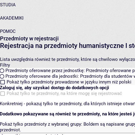
STUDIA
AKADEMIKI
POMOC
Przedmioty w rejestracji
Rejestracja na przedmioty humanistyczne I
Lista uwzględnia również te przedmioty, które są chwilowo wyłączone
Filtry
Przedmioty oferowane przez jednostkę:
Przedmioty oferowane pr
Przedmioty oferowane dla jednostki:
Przedmioty dla studentów w
Pokaż tylko przedmioty prowadzone w języku innym niż polski
Zaloguj się, aby uzyskać dostęp do dodatkowych opcji
Pokaż tylko te przedmioty, na które mogę się rejestrować
Konkretniej - pokazuj tylko te przedmioty, dla których istnieje otw
Dodatkowo pokazywane są również te przedmioty, na które jesteś ju
Pokaż tylko przedmioty z wybranej grupy:
Boldem są napisane grupy 
przedmiot.