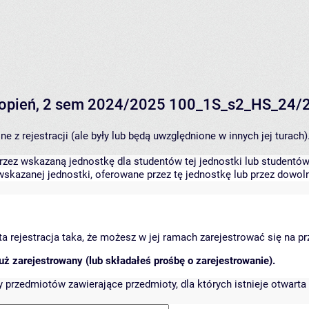
 stopień, 2 sem 2024/2025 100_1S_s2_HS_24/
 z rejestracji (ale były lub będą uwzględnione w innych jej turach)
zez wskazaną jednostkę dla studentów tej jednostki lub studentów 
skazanej jednostki, oferowane przez tę jednostkę lub przez dowoln
arta rejestracja taka, że możesz w jej ramach zarejestrować się na p
ż zarejestrowany (lub składałeś prośbę o zarejestrowanie).
przedmiotów zawierające przedmioty, dla których istnieje otwarta 