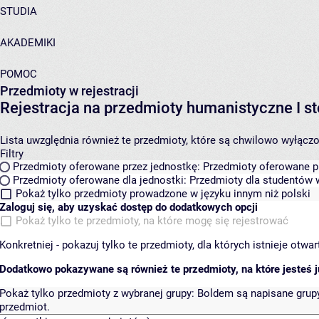
STUDIA
AKADEMIKI
POMOC
Przedmioty w rejestracji
Rejestracja na przedmioty humanistyczne I
Lista uwzględnia również te przedmioty, które są chwilowo wyłączone
Filtry
Przedmioty oferowane przez jednostkę:
Przedmioty oferowane pr
Przedmioty oferowane dla jednostki:
Przedmioty dla studentów w
Pokaż tylko przedmioty prowadzone w języku innym niż polski
Zaloguj się, aby uzyskać dostęp do dodatkowych opcji
Pokaż tylko te przedmioty, na które mogę się rejestrować
Konkretniej - pokazuj tylko te przedmioty, dla których istnieje otw
Dodatkowo pokazywane są również te przedmioty, na które jesteś ju
Pokaż tylko przedmioty z wybranej grupy:
Boldem są napisane grupy 
przedmiot.