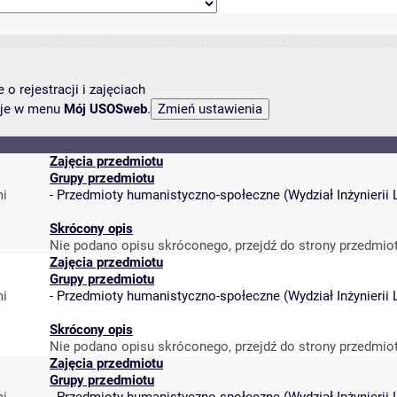
o rejestracji i zajęciach
ncje w menu
Mój USOSweb
.
Zajęcia przedmiotu
Grupy przedmiotu
mi
-
Przedmioty humanistyczno-społeczne
(
Wydział Inżynieri
Skrócony opis
Nie podano opisu skróconego, przejdź do strony przedmio
Zajęcia przedmiotu
Grupy przedmiotu
mi
-
Przedmioty humanistyczno-społeczne
(
Wydział Inżynieri
Skrócony opis
Nie podano opisu skróconego, przejdź do strony przedmio
Zajęcia przedmiotu
Grupy przedmiotu