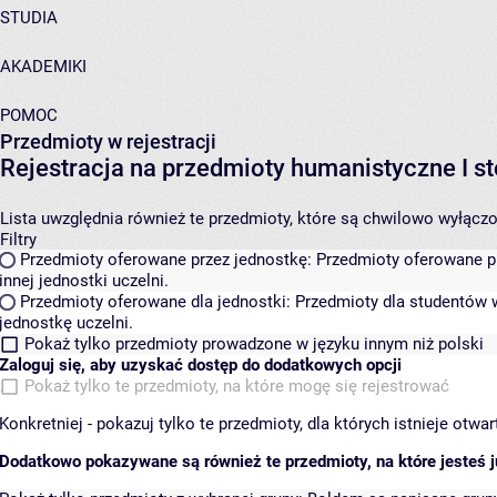
STUDIA
AKADEMIKI
POMOC
Przedmioty w rejestracji
Rejestracja na przedmioty humanistyczne I
Lista uwzględnia również te przedmioty, które są chwilowo wyłączone
Filtry
Przedmioty oferowane przez jednostkę:
Przedmioty oferowane pr
innej jednostki uczelni.
Przedmioty oferowane dla jednostki:
Przedmioty dla studentów w
jednostkę uczelni.
Pokaż tylko przedmioty prowadzone w języku innym niż polski
Zaloguj się, aby uzyskać dostęp do dodatkowych opcji
Pokaż tylko te przedmioty, na które mogę się rejestrować
Konkretniej - pokazuj tylko te przedmioty, dla których istnieje otw
Dodatkowo pokazywane są również te przedmioty, na które jesteś ju