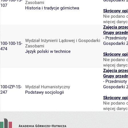
100-100-1S-
Gospodarki 
Zasobami
107
Historia i tradycje górnictwa
Skrócony opi
Nie podano o
więcej danyc
Zajęcia prze
Grupy przed
-
Przedmioty
Wydział Inżynierii Lądowej i Gospodarki
100-100-1S-
Gospodarki 
Zasobami
474
Język polski w technice
Skrócony opi
Nie podano o
więcej danyc
Zajęcia prze
Grupy przed
-
Przedmioty
100-IZP-1S-
Wydział Humanistyczny
Gospodarki 
247
Podstawy socjologii
Skrócony opi
Nie podano o
więcej danyc