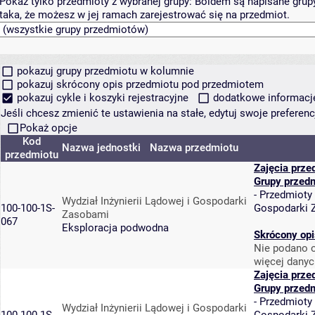
Pokaż tylko przedmioty z wybranej grupy:
Boldem są napisane grupy 
taka, że możesz w jej ramach zarejestrować się na przedmiot.
pokazuj grupy przedmiotu w kolumnie
pokazuj skrócony opis przedmiotu pod przedmiotem
pokazuj cykle i koszyki rejestracyjne
dodatkowe informacje 
Jeśli chcesz zmienić te ustawienia na stałe, edytuj swoje prefere
Pokaż opcje
Kod
Nazwa jednostki
Nazwa przedmiotu
przedmiotu
Zajęcia prze
Grupy przed
-
Przedmioty
Wydział Inżynierii Lądowej i Gospodarki
100-100-1S-
Gospodarki 
Zasobami
067
Eksploracja podwodna
Skrócony opi
Nie podano o
więcej danyc
Zajęcia prze
Grupy przed
-
Przedmioty
Wydział Inżynierii Lądowej i Gospodarki