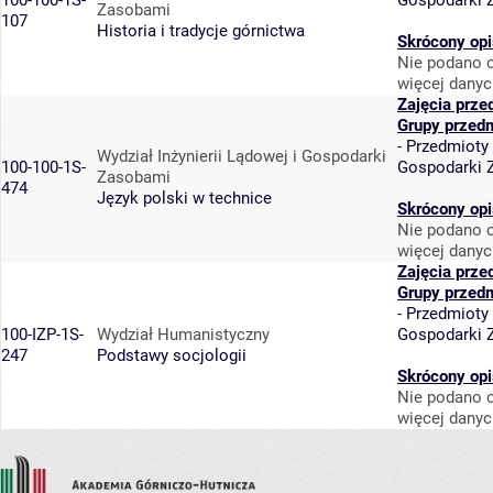
100-100-1S-
Gospodarki 
Zasobami
107
Historia i tradycje górnictwa
Skrócony opi
Nie podano o
więcej danyc
Zajęcia prze
Grupy przed
-
Przedmioty
Wydział Inżynierii Lądowej i Gospodarki
100-100-1S-
Gospodarki 
Zasobami
474
Język polski w technice
Skrócony opi
Nie podano o
więcej danyc
Zajęcia prze
Grupy przed
-
Przedmioty
100-IZP-1S-
Wydział Humanistyczny
Gospodarki 
247
Podstawy socjologii
Skrócony opi
Nie podano o
więcej danyc