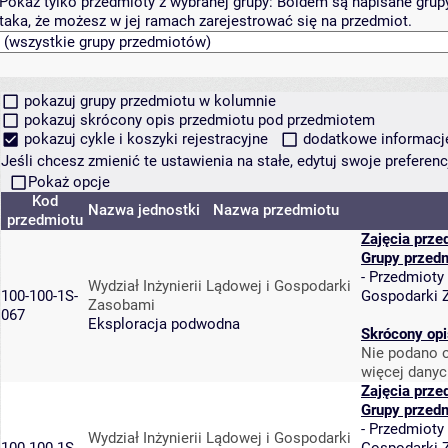
Pokaż tylko przedmioty z wybranej grupy:
Boldem są napisane grupy 
taka, że możesz w jej ramach zarejestrować się na przedmiot.
pokazuj grupy przedmiotu w kolumnie
pokazuj skrócony opis przedmiotu pod przedmiotem
pokazuj cykle i koszyki rejestracyjne
dodatkowe informacje 
Jeśli chcesz zmienić te ustawienia na stałe, edytuj swoje prefere
Pokaż opcje
Kod
Nazwa jednostki
Nazwa przedmiotu
przedmiotu
Zajęcia prze
Grupy przed
-
Przedmioty
Wydział Inżynierii Lądowej i Gospodarki
100-100-1S-
Gospodarki 
Zasobami
067
Eksploracja podwodna
Skrócony opi
Nie podano o
więcej danyc
Zajęcia prze
Grupy przed
-
Przedmioty
Wydział Inżynierii Lądowej i Gospodarki