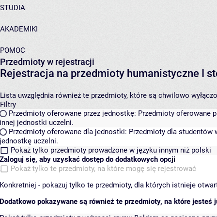
STUDIA
AKADEMIKI
POMOC
Przedmioty w rejestracji
Rejestracja na przedmioty humanistyczne I
Lista uwzględnia również te przedmioty, które są chwilowo wyłączone
Filtry
Przedmioty oferowane przez jednostkę:
Przedmioty oferowane pr
innej jednostki uczelni.
Przedmioty oferowane dla jednostki:
Przedmioty dla studentów w
jednostkę uczelni.
Pokaż tylko przedmioty prowadzone w języku innym niż polski
Zaloguj się, aby uzyskać dostęp do dodatkowych opcji
Pokaż tylko te przedmioty, na które mogę się rejestrować
Konkretniej - pokazuj tylko te przedmioty, dla których istnieje otw
Dodatkowo pokazywane są również te przedmioty, na które jesteś ju